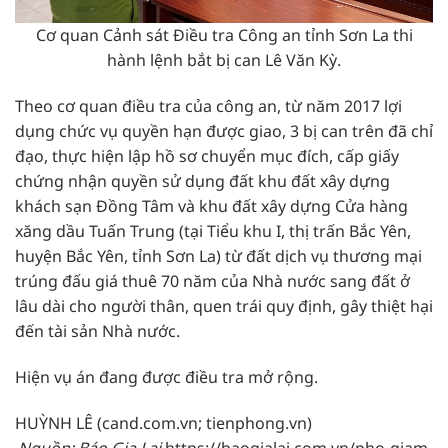
Cơ quan Cảnh sát Điều tra Công an tỉnh Sơn La thi
hành lệnh bắt bị can Lê Văn Kỳ.
Theo cơ quan điều tra của công an, từ năm 2017 lợi
dụng chức vụ quyền hạn được giao, 3 bị can trên đã chỉ
đạo, thực hiện lập hồ sơ chuyển mục đích, cấp giấy
chứng nhận quyền sử dụng đất khu đất xây dựng
khách sạn Đồng Tâm và khu đất xây dựng Cửa hàng
xăng dầu Tuấn Trung (tại Tiểu khu I, thị trấn Bắc Yên,
huyện Bắc Yên, tỉnh Sơn La) từ đất dịch vụ thương mại
trúng đấu giá thuê 70 năm của Nhà nước sang đất ở
lâu dài cho người thân, quen trái quy định, gây thiệt hại
đến tài sản Nhà nước.
Hiện vụ án đang được điều tra mở rộng.
HUỲNH LÊ (cand.com.vn; tienphong.vn)
Nguồn: Báo Gia Lai
https://baogialai.com.vn/pho-giam-