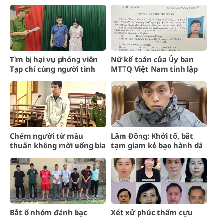
ngưỡng, tôn giáo
Tìm bị hại vụ phóng viên
Nữ kế toán của Ủy ban
Tạp chí cùng người tình
MTTQ Việt Nam tỉnh lập
tống tiền doanh nghiệp
khống chứng từ rút hơn
3,5 tỷ đồng
Chém người từ mâu
Lâm Đồng: Khởi tố, bắt
thuẫn không mời uống bia
tạm giam kẻ bạo hành dã
man bé gái 3 tháng tuổi
Bắt ổ nhóm đánh bạc
Xét xử phúc thẩm cựu