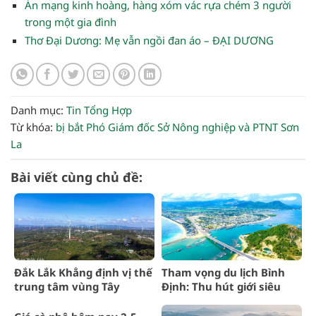
Án mạng kinh hoàng, hàng xóm vác rựa chém 3 người
trong một gia đình
Thơ Đại Dương: Mẹ vẫn ngồi đan áo – ĐẠI DƯƠNG
Danh mục:
Tin Tổng Hợp
Từ khóa:
bị bắt
Phó Giám đốc
Sở Nông nghiệp và PTNT
Sơn
La
Bài viết cùng chủ đề:
Đắk Lắk Khẳng định vị thế
Tham vọng du lịch Bình
trung tâm vùng Tây
Định: Thu hút giới siêu
Nguyên
giàu