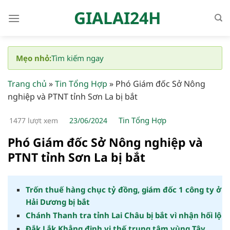
Bỏ
GIALAI24H
qua
nội
dung
Mẹo nhỏ:
Tìm kiếm ngay
Trang chủ
»
Tin Tổng Hợp
»
Phó Giám đốc Sở Nông
nghiệp và PTNT tỉnh Sơn La bị bắt
Tin Tổng Hợp
1477 lượt xem
23/06/2024
Phó Giám đốc Sở Nông nghiệp và
PTNT tỉnh Sơn La bị bắt
Trốn thuế hàng chục tỷ đồng, giám đốc 1 công ty ở
Hải Dương bị bắt
Chánh Thanh tra tỉnh Lai Châu bị bắt vì nhận hối lộ
Đắk Lắk Khẳng định vị thế trung tâm vùng Tây