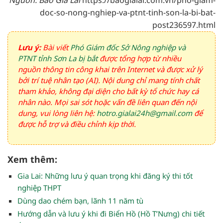
doc-so-nong-nghiep-va-ptnt-tinh-son-la-bi-bat-
post236597.html
Lưu ý:
Bài viết
Phó Giám đốc Sở Nông nghiệp và
PTNT tỉnh Sơn La bị bắt
được tổng hợp từ nhiều
nguồn thông tin công khai trên Internet và được xử lý
bởi trí tuệ nhân tạo (AI). Nội dung chỉ mang tính chất
tham khảo, không đại diện cho bất kỳ tổ chức hay cá
nhân nào. Mọi sai sót hoặc vấn đề liên quan đến nội
dung, vui lòng liên hệ:
hotro.gialai24h@gmail.com
để
được hỗ trợ và điều chỉnh kịp thời.
Xem thêm:
Gia Lai: Những lưu ý quan trọng khi đăng ký thi tốt
nghiệp THPT
Dùng dao chém bạn, lãnh 11 năm tù
Hướng dẫn và lưu ý khi đi Biển Hồ (Hồ T’Nưng) chi tiết