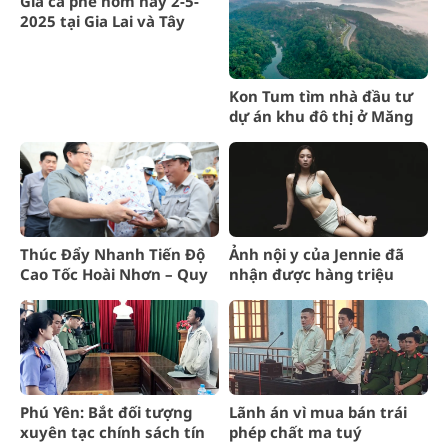
Giá cà phê hôm nay 2-5-
2025 tại Gia Lai và Tây
Nguyên
Kon Tum tìm nhà đầu tư
dự án khu đô thị ở Măng
Đen
Thúc Đẩy Nhanh Tiến Độ
Ảnh nội y của Jennie đã
Cao Tốc Hoài Nhơn – Quy
nhận được hàng triệu
Nhơn Theo Chỉ Đạo
lượt xem: Đảm bảo vị thế
của nữ hoàng thời trang
Phú Yên: Bắt đối tượng
Lãnh án vì mua bán trái
xuyên tạc chính sách tín
phép chất ma tuý