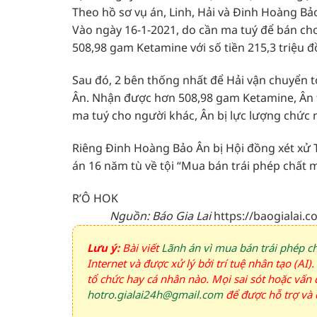
Theo hồ sơ vụ án, Linh, Hải và Đinh Hoàng Bảo 
Vào ngày 16-1-2021, do cần ma tuý để bán cho
508,98 gam Ketamine với số tiền 215,3 triệu đ
Sau đó, 2 bên thống nhất để Hải vận chuyển to
Ân. Nhận được hơn 508,98 gam Ketamine, Ân ti
ma tuý cho người khác, Ân bị lực lượng chức n
Riêng Đinh Hoàng Bảo Ân bị Hội đồng xét xử 
án 16 năm tù về tội “Mua bán trái phép chất m
R’Ô HOK
Nguồn: Báo Gia Lai
https://baogialai.
Lưu ý:
Bài viết
Lãnh án vì mua bán trái phép c
Internet và được xử lý bởi trí tuệ nhân tạo (AI
tổ chức hay cá nhân nào. Mọi sai sót hoặc vấn đ
hotro.gialai24h@gmail.com
để được hỗ trợ và đ