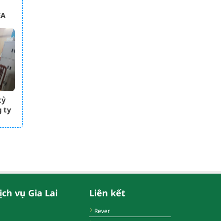
EA
tỷ
 ty
ịch vụ Gia Lai
Liên kết
Rever