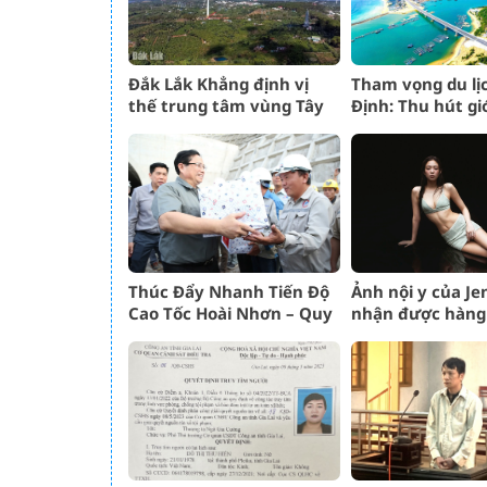
Đắk Lắk Khẳng định vị
Tham vọng du lị
thế trung tâm vùng Tây
Định: Thu hút giớ
Nguyên
giàu
Thúc Đẩy Nhanh Tiến Độ
Ảnh nội y của Je
Cao Tốc Hoài Nhơn – Quy
nhận được hàng 
Nhơn Theo Chỉ Đạo
lượt xem: Đảm b
của nữ hoàng th