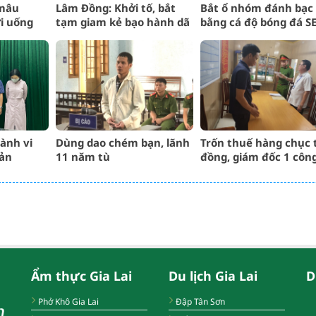
mâu
Lâm Đồng: Khởi tố, bắt
Bắt ổ nhóm đánh bạc
i uống
tạm giam kẻ bạo hành dã
bằng cá độ bóng đá S
man bé gái 3 tháng tuổi
Games 2023 hơn 20 tỉ
đồng
ành vi
Dùng dao chém bạn, lãnh
Trốn thuế hàng chục 
sản
11 năm tù
đồng, giám đốc 1 công
ở Hải Dương bị bắt
Ẩm thực Gia Lai
Du lịch Gia Lai
D
Phở Khô Gia Lai
Đập Tân Sơn