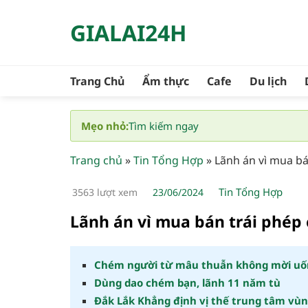
Bỏ
GIALAI24H
qua
nội
dung
Trang Chủ
Ẩm thực
Cafe
Du lịch
Mẹo nhỏ:
Tìm kiếm ngay
Trang chủ
»
Tin Tổng Hợp
»
Lãnh án vì mua bá
Tin Tổng Hợp
3563 lượt xem
23/06/2024
Lãnh án vì mua bán trái phép
Chém người từ mâu thuẫn không mời uố
Dùng dao chém bạn, lãnh 11 năm tù
Đắk Lắk Khẳng định vị thế trung tâm vù