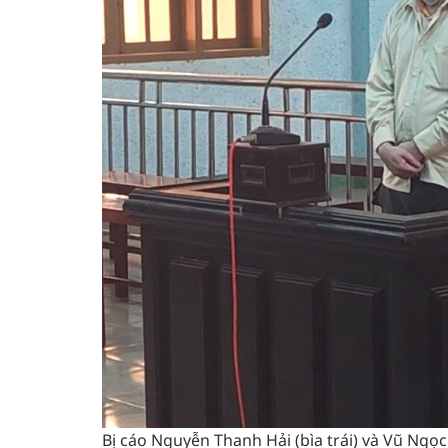
Bị cáo Nguyễn Thanh Hải (bìa trái) và Vũ Ngọc 