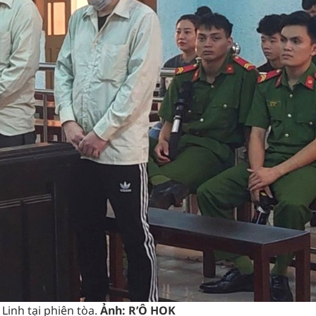
Linh tại phiên tòa.
Ảnh: R’Ô HOK