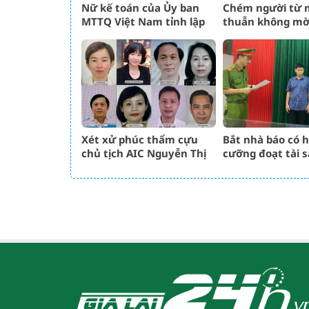
Nữ kế toán của Ủy ban
Chém người từ 
MTTQ Việt Nam tỉnh lập
thuẫn không mờ
khống chứng từ rút hơn
bia
3,5 tỷ đồng
Xét xử phúc thẩm cựu
Bắt nhà báo có h
chủ tịch AIC Nguyễn Thị
cưỡng đoạt tài 
Thanh Nhàn