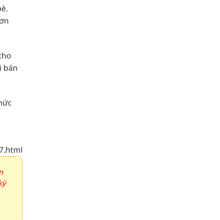
bè.
hơn
 cho
i bán
 mức
7.html
n
kỳ