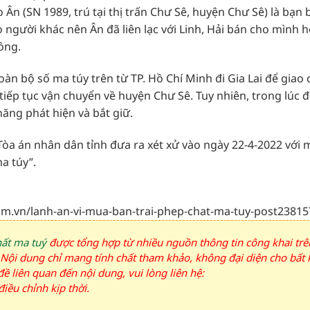
Ân (SN 1989, trú tại thị trấn Chư Sê, huyện Chư Sê) là bạn 
 người khác nên Ân đã liên lạc với Linh, Hải bán cho mình 
ồng.
àn bộ số ma túy trên từ TP. Hồ Chí Minh đi Gia Lai để giao
ếp tục vận chuyển về huyện Chư Sê. Tuy nhiên, trong lúc đ
ăng phát hiện và bắt giữ.
Tòa án nhân dân tỉnh đưa ra xét xử vào ngày 22-4-2022 với
a túy”.
com.vn/lanh-an-vi-mua-ban-trai-phep-chat-ma-tuy-post23815
hất ma tuý
được tổng hợp từ nhiều nguồn thông tin công khai trê
). Nội dung chỉ mang tính chất tham khảo, không đại diện cho bất 
ề liên quan đến nội dung, vui lòng liên hệ:
iều chỉnh kịp thời.