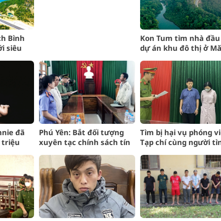
ch Bình
Kon Tum tìm nhà đầu
i siêu
dự án khu đô thị ở M
Đen
nnie đã
Phú Yên: Bắt đối tượng
Tìm bị hại vụ phóng v
triệu
xuyên tạc chính sách tín
Tạp chí cùng người tì
ảo vị thế
ngưỡng, tôn giáo
tống tiền doanh nghi
ời trang