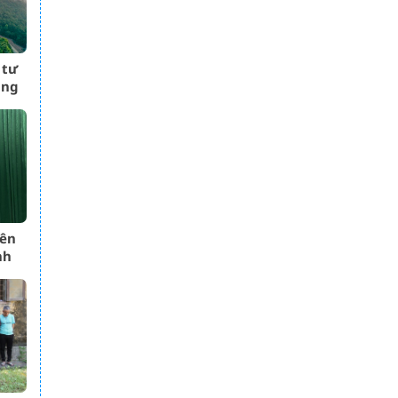
 tư
ăng
iên
nh
ệp