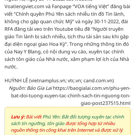
Voatiengviet.com và Fanpage “VOA tiếng Việt” đăng bài
viết “Chính quyền Phú Yên sách nhiễu tín đồ Tin lành,
không cho gặp quan chức Mỹ” và ngày 30-11-2022, đài
RFA đăng tải veo trên Youtube tiêu đề “Người truyền
giáo Tin lành bị sách nhiễu, tịch thu tài sản sau khi gặp
đại diện ngoại giao Hoa Kỳ”. Trong những thông tin đó
của Nay Y Blang, có nội dung vu cáo, xuyên tạc chính
sách tôn giáo của Nhà nước, xâm phạm lợi ích của Nhà
nước.
HUỲNH LÊ (vietnamplus.vn; vtc.vn; cand.com.vn)
Nguồn: Báo Gia Lai
https://baogialai.com.vn/phu-yen-
bat-doi-tuong-xuyen-tac-chinh-sach-tin-nguong-ton-
giao-post237515.html
Lưu ý:
Bài viết
Phú Yên: Bắt đối tượng xuyên tạc chính
sách tín ngưỡng, tôn giáo
được tổng hợp từ nhiều
nguồn thông tin công khai trên Internet và được xử lý