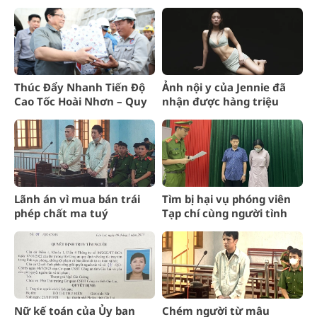
Đen
Thúc Đẩy Nhanh Tiến Độ
Ảnh nội y của Jennie đã
Cao Tốc Hoài Nhơn – Quy
nhận được hàng triệu
Nhơn Theo Chỉ Đạo
lượt xem: Đảm bảo vị thế
của nữ hoàng thời trang
Lãnh án vì mua bán trái
Tìm bị hại vụ phóng viên
phép chất ma tuý
Tạp chí cùng người tình
tống tiền doanh nghiệp
Nữ kế toán của Ủy ban
Chém người từ mâu