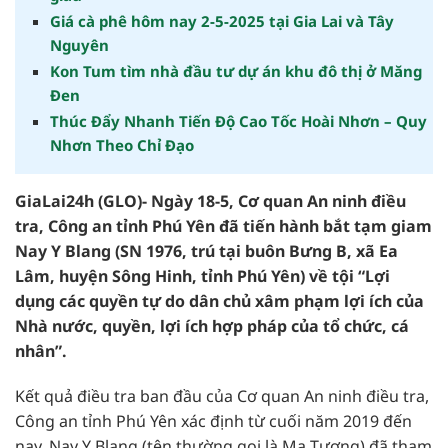
Giá cà phê hôm nay 2-5-2025 tại Gia Lai và Tây
Nguyên
Kon Tum tìm nhà đầu tư dự án khu đô thị ở Măng
Đen
Thúc Đẩy Nhanh Tiến Độ Cao Tốc Hoài Nhơn – Quy
Nhơn Theo Chỉ Đạo
GiaLai24h (GLO)- Ngày 18-5, Cơ quan An ninh điều
tra, Công an tỉnh Phú Yên đã tiến hành bắt tạm giam
Nay Y Blang (SN 1976, trú tại buôn Bưng B, xã Ea
Lâm, huyện Sông Hinh, tỉnh Phú Yên) về tội “Lợi
dụng các quyền tự do dân chủ xâm phạm lợi ích của
Nhà nước, quyền, lợi ích hợp pháp của tổ chức, cá
nhân”.
Kết quả điều tra ban đầu của Cơ quan An ninh điều tra,
Công an tỉnh Phú Yên xác định từ cuối năm 2019 đến
nay, Nay Y Blang (tên thường gọi là Ma Tương) đã tham