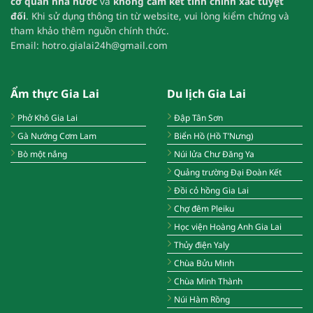
cơ quan nhà nước
và
không cam kết tính chính xác tuyệt
đối
.
Khi sử dụng thông tin từ website, vui lòng kiểm chứng và
tham khảo thêm nguồn chính thức.
Email:
hotro.gialai24h@gmail.com
Ẩm thực Gia Lai
Du lịch Gia Lai
Phở Khô Gia Lai
Đập Tân Sơn
Gà Nướng Cơm Lam
Biển Hồ (Hồ T’Nưng)
Bò một nắng
Núi lửa Chư Đăng Ya
Quảng trường Đại Đoàn Kết
Đồi cỏ hồng Gia Lai
Chợ đêm Pleiku
Học viện Hoàng Anh Gia Lai
Thủy điện Yaly
Chùa Bửu Minh
Chùa Minh Thành
Núi Hàm Rồng