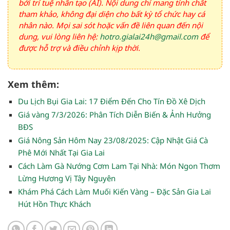
bởi trí tuệ nhân tạo (AI). Nội dung chỉ mang tính chất
tham khảo, không đại diện cho bất kỳ tổ chức hay cá
nhân nào. Mọi sai sót hoặc vấn đề liên quan đến nội
dung, vui lòng liên hệ:
hotro.gialai24h@gmail.com
để
được hỗ trợ và điều chỉnh kịp thời.
Xem thêm:
Du Lịch Bụi Gia Lai: 17 Điểm Đến Cho Tín Đồ Xê Dịch
Giá vàng 7/3/2026: Phân Tích Diễn Biến & Ảnh Hưởng
BĐS
Giá Nông Sản Hôm Nay 23/08/2025: Cập Nhật Giá Cà
Phê Mới Nhất Tại Gia Lai
Cách Làm Gà Nướng Cơm Lam Tại Nhà: Món Ngon Thơm
Lừng Hương Vị Tây Nguyên
Khám Phá Cách Làm Muối Kiến Vàng – Đặc Sản Gia Lai
Hút Hồn Thực Khách