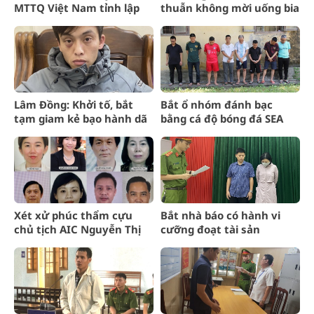
MTTQ Việt Nam tỉnh lập
thuẫn không mời uống bia
khống chứng từ rút hơn
3,5 tỷ đồng
Lâm Đồng: Khởi tố, bắt
Bắt ổ nhóm đánh bạc
tạm giam kẻ bạo hành dã
bằng cá độ bóng đá SEA
man bé gái 3 tháng tuổi
Games 2023 hơn 20 tỉ
đồng
Xét xử phúc thẩm cựu
Bắt nhà báo có hành vi
chủ tịch AIC Nguyễn Thị
cưỡng đoạt tài sản
Thanh Nhàn