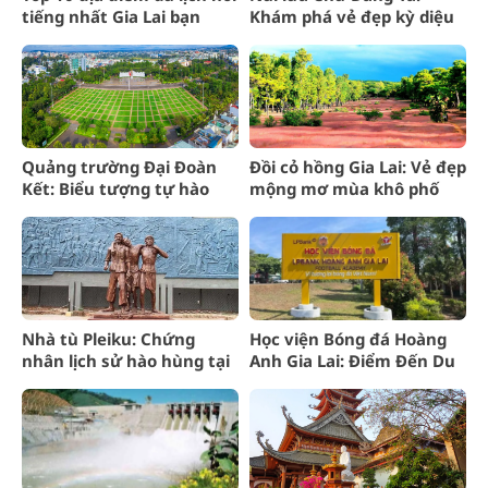
tiếng nhất Gia Lai bạn
Khám phá vẻ đẹp kỳ diệu
phải đến
tại Gia Lai
Quảng trường Đại Đoàn
Đồi cỏ hồng Gia Lai: Vẻ đẹp
Kết: Biểu tượng tự hào
mộng mơ mùa khô phố
giữa lòng Pleiku
núi
Nhà tù Pleiku: Chứng
Học viện Bóng đá Hoàng
nhân lịch sử hào hùng tại
Anh Gia Lai: Điểm Đến Du
Gia Lai
Lịch Gia Lai Hấp Dẫn