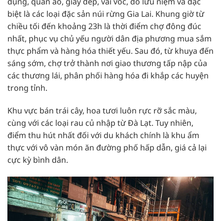
dụng, quần áo, giày dép, vải vóc, đồ lưu niệm và đặc
biệt là các loại đặc sản núi rừng Gia Lai. Khung giờ từ
chiều tối đến khoảng 23h là thời điểm chợ đông đúc
nhất, phục vụ chủ yếu người dân địa phương mua sắm
thực phẩm và hàng hóa thiết yếu. Sau đó, từ khuya đến
sáng sớm, chợ trở thành nơi giao thương tấp nập của
các thương lái, phân phối hàng hóa đi khắp các huyện
trong tỉnh.
Khu vực bán trái cây, hoa tươi luôn rực rỡ sắc màu,
cùng với các loại rau củ nhập từ Đà Lạt. Tuy nhiên,
điểm thu hút nhất đối với du khách chính là khu ẩm
thực với vô vàn món ăn đường phố hấp dẫn, giá cả lại
cực kỳ bình dân.