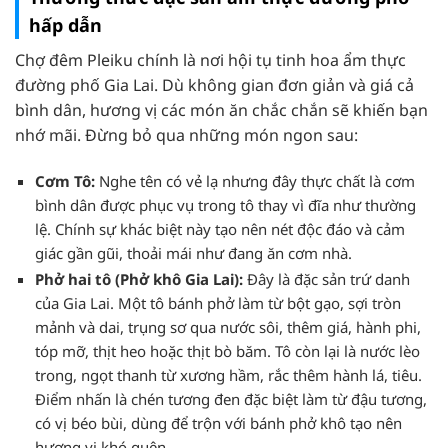
hấp dẫn
Chợ đêm Pleiku chính là nơi hội tụ tinh hoa ẩm thực
đường phố Gia Lai. Dù không gian đơn giản và giá cả
bình dân, hương vị các món ăn chắc chắn sẽ khiến bạn
nhớ mãi. Đừng bỏ qua những món ngon sau:
Cơm Tô:
Nghe tên có vẻ lạ nhưng đây thực chất là cơm
bình dân được phục vụ trong tô thay vì đĩa như thường
lệ. Chính sự khác biệt này tạo nên nét độc đáo và cảm
giác gần gũi, thoải mái như đang ăn cơm nhà.
Phở hai tô (Phở khô Gia Lai):
Đây là đặc sản trứ danh
của Gia Lai. Một tô bánh phở làm từ bột gạo, sợi tròn
mảnh và dai, trụng sơ qua nước sôi, thêm giá, hành phi,
tóp mỡ, thịt heo hoặc thịt bò băm. Tô còn lại là nước lèo
trong, ngọt thanh từ xương hầm, rắc thêm hành lá, tiêu.
Điểm nhấn là chén tương đen đặc biệt làm từ đậu tương,
có vị béo bùi, dùng để trộn với bánh phở khô tạo nên
hương vị khó quên.