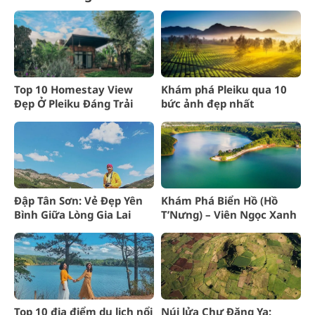
Top 10 Homestay View
Khám phá Pleiku qua 10
Đẹp Ở Pleiku Đáng Trải
bức ảnh đẹp nhất
Nghiệm Nhất
Đập Tân Sơn: Vẻ Đẹp Yên
Khám Phá Biển Hồ (Hồ
Bình Giữa Lòng Gia Lai
T’Nưng) – Viên Ngọc Xanh
Của Pleiku Gia Lai
Top 10 địa điểm du lịch nổi
Núi lửa Chư Đăng Ya: