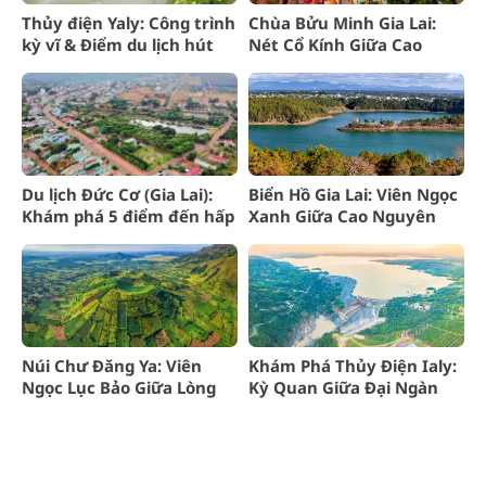
Thủy điện Yaly: Công trình
Chùa Bửu Minh Gia Lai:
kỳ vĩ & Điểm du lịch hút
Nét Cổ Kính Giữa Cao
khách Gia Lai
Nguyên Đại Ngàn
Du lịch Đức Cơ (Gia Lai):
Biển Hồ Gia Lai: Viên Ngọc
Khám phá 5 điểm đến hấp
Xanh Giữa Cao Nguyên
dẫn nhất
Núi Chư Đăng Ya: Viên
Khám Phá Thủy Điện Ialy:
Ngọc Lục Bảo Giữa Lòng
Kỳ Quan Giữa Đại Ngàn
Tây Nguyên
Tây Nguyên