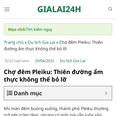
Bỏ
GIALAI24H
qua
nội
dung
Mẹo nhỏ:
Tìm kiếm ngay
Trang chủ
»
Du lịch Gia Lai
»
Chợ đêm Pleiku: Thiên
đường ẩm thực không thể bỏ lỡ
Du lịch Gia Lai
9222 lượt xem
29/04/2025
Chợ đêm Pleiku: Thiên đường ẩm
thực không thể bỏ lỡ
Danh mục
Khi màn đêm buông xuống, thành phố Pleiku thường
trở nên trầm lắng, nhưng có một nơi vẫn luôn rộn