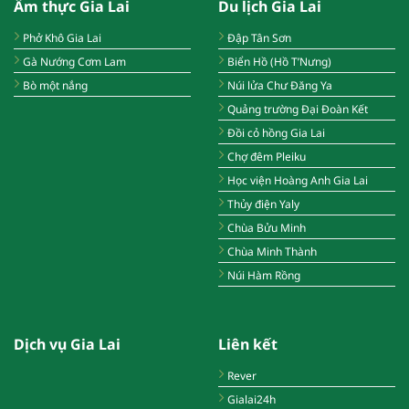
Ẩm thực Gia Lai
Du lịch Gia Lai
Phở Khô Gia Lai
Đập Tân Sơn
Gà Nướng Cơm Lam
Biển Hồ (Hồ T’Nưng)
Bò một nắng
Núi lửa Chư Đăng Ya
Quảng trường Đại Đoàn Kết
Đồi cỏ hồng Gia Lai
Chợ đêm Pleiku
Học viện Hoàng Anh Gia Lai
Thủy điện Yaly
Chùa Bửu Minh
Chùa Minh Thành
Núi Hàm Rồng
Dịch vụ Gia Lai
Liên kết
Rever
Gialai24h