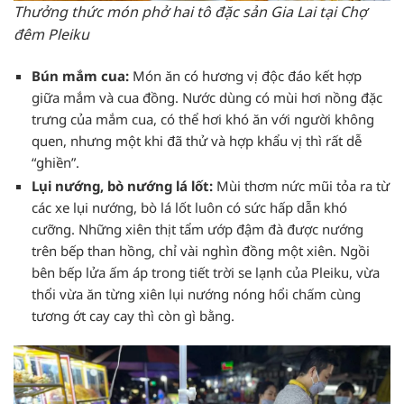
Thưởng thức món phở hai tô đặc sản Gia Lai tại Chợ
đêm Pleiku
Bún mắm cua:
Món ăn có hương vị độc đáo kết hợp
giữa mắm và cua đồng. Nước dùng có mùi hơi nồng đặc
trưng của mắm cua, có thể hơi khó ăn với người không
quen, nhưng một khi đã thử và hợp khẩu vị thì rất dễ
“ghiền”.
Lụi nướng, bò nướng lá lốt:
Mùi thơm nức mũi tỏa ra từ
các xe lụi nướng, bò lá lốt luôn có sức hấp dẫn khó
cưỡng. Những xiên thịt tẩm ướp đậm đà được nướng
trên bếp than hồng, chỉ vài nghìn đồng một xiên. Ngồi
bên bếp lửa ấm áp trong tiết trời se lạnh của Pleiku, vừa
thổi vừa ăn từng xiên lụi nướng nóng hổi chấm cùng
tương ớt cay cay thì còn gì bằng.