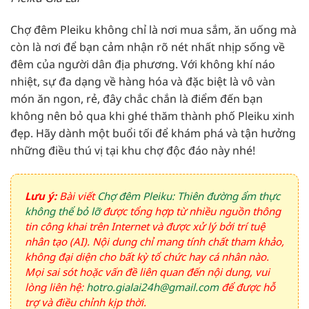
Chợ đêm Pleiku không chỉ là nơi mua sắm, ăn uống mà
còn là nơi để bạn cảm nhận rõ nét nhất nhịp sống về
đêm của người dân địa phương. Với không khí náo
nhiệt, sự đa dạng về hàng hóa và đặc biệt là vô vàn
món ăn ngon, rẻ, đây chắc chắn là điểm đến bạn
không nên bỏ qua khi ghé thăm thành phố Pleiku xinh
đẹp. Hãy dành một buổi tối để khám phá và tận hưởng
những điều thú vị tại khu chợ độc đáo này nhé!
Lưu ý:
Bài viết
Chợ đêm Pleiku: Thiên đường ẩm thực
không thể bỏ lỡ
được tổng hợp từ nhiều nguồn thông
tin công khai trên Internet và được xử lý bởi trí tuệ
nhân tạo (AI). Nội dung chỉ mang tính chất tham khảo,
không đại diện cho bất kỳ tổ chức hay cá nhân nào.
Mọi sai sót hoặc vấn đề liên quan đến nội dung, vui
lòng liên hệ:
hotro.gialai24h@gmail.com
để được hỗ
trợ và điều chỉnh kịp thời.