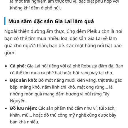
là một trải nghiệm ẩm thực thú vị, đặc biệt phù hợp với
không khí đêm ở phố núi.
Mua sắm đặc sản Gia Lai làm quà
Ngoài thiên đường ẩm thực, Chợ đêm Pleiku còn là nơi
bạn có thể tìm mua nhiều loại đặc sản Gia Lai về làm
quà cho người thân, bạn bè. Các mặt hàng nổi bật bao
gồm:
Cà phê:
Gia Lai nổi tiếng với cà phê Robusta đậm đà. Bạn
có thể tìm mua cà phê hạt hoặc bột rang xay tại chợ.
Đặc sản khô:
Bò một nắng muối kiến vàng, thịt trâu gác
bếp, măng khô, nấm linh chi khô, mật ong rừng… là
những món quà mang đậm hương vị núi rừng Tây
Nguyên.
Đồ lưu niệm:
Các sản phẩm thổ cẩm như ví, túi xách,
khăn, mũ… hoặc đồ thủ công mỹ nghệ cũng được bày
bán khá nhiều.