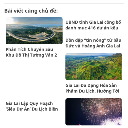
Bài viết cùng chủ đề:
UBND tỉnh Gia Lai công bố
danh mục 416 dự án kêu
gọi đầu tư giai đoạn 2025-
2030
Dồn dập “tin nóng” từ bầu
Đức và Hoàng Anh Gia Lai
Phân Tích Chuyên Sâu
Khu Đô Thị Tường Vân 2
Gia Lai
Gia Lai Đa Dạng Hóa Sản
Phẩm Du Lịch, Hướng Tới
Phát Triển Bền Vững
Gia Lai Lập Quy Hoạch
‘Siêu Dự Án’ Du Lịch Biển
Hồ – Chư Đăng Ya