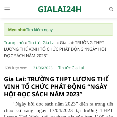
Bỏ
GIALAI24H
qua
nội
dung
Mẹo nhỏ:
Tìm kiếm ngay
Trang chủ
»
Tin tức Gia Lai
»
Gia Lai: TRƯỜNG THPT
LƯƠNG THẾ VINH TỔ CHỨC PHÁT ĐỘNG “NGÀY HỘI
ĐỌC SÁCH NĂM 2023”
Tin tức Gia Lai
698 lượt xem
21/06/2023
Gia Lai: TRƯỜNG THPT LƯƠNG THẾ
VINH TỔ CHỨC PHÁT ĐỘNG “NGÀY
HỘI ĐỌC SÁCH NĂM 2023”
“Ngày hội đọc sách năm 2023” diễn ra trong tiết
chào cờ sáng ngày 17/04/2023 tại trường THPT
Lương Thế Vinh, với sự tham gia của hơn 1100 cán