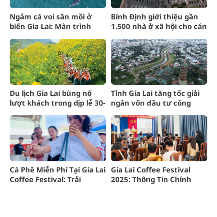
Ngắm cá voi săn mồi ở
Bình Định giới thiệu gần
biển Gia Lai: Màn trình
1.500 nhà ở xã hội cho cán
diễn ngoạn mục của “gã
bộ Gia Lai
khổng lồ”
Du lịch Gia Lai bùng nổ
Tỉnh Gia Lai tăng tốc giải
lượt khách trong dịp lễ 30-
ngân vốn đầu tư công
4 và 1-5
năm 2025
Cà Phê Miễn Phí Tại Gia Lai
Gia Lai Coffee Festival
Coffee Festival: Trải
2025: Thông Tin Chính
Nghiệm Hấp Dẫn
Thức Sự Kiện