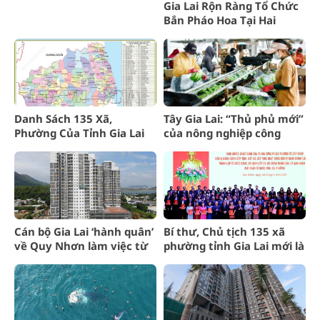
Gia Lai Rộn Ràng Tổ Chức
Bắn Pháo Hoa Tại Hai
Quảng Trường Lớn
Danh Sách 135 Xã,
Tây Gia Lai: “Thủ phủ mới”
Phường Của Tỉnh Gia Lai
của nông nghiệp công
Mới Nhất
nghệ cao
Cán bộ Gia Lai ‘hành quân’
Bí thư, Chủ tịch 135 xã
về Quy Nhơn làm việc từ
phường tỉnh Gia Lai mới là
1/7: Bình Định chuẩn bị
những ai?
nhà ở xã hội