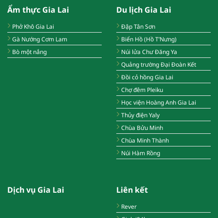
Ẩm thực Gia Lai
Du lịch Gia Lai
Phở Khô Gia Lai
Đập Tân Sơn
Gà Nướng Cơm Lam
Biển Hồ (Hồ T’Nưng)
Bò một nắng
Núi lửa Chư Đăng Ya
Quảng trường Đại Đoàn Kết
Đồi cỏ hồng Gia Lai
Chợ đêm Pleiku
Học viện Hoàng Anh Gia Lai
Thủy điện Yaly
Chùa Bửu Minh
Chùa Minh Thành
Núi Hàm Rồng
Dịch vụ Gia Lai
Liên kết
Rever