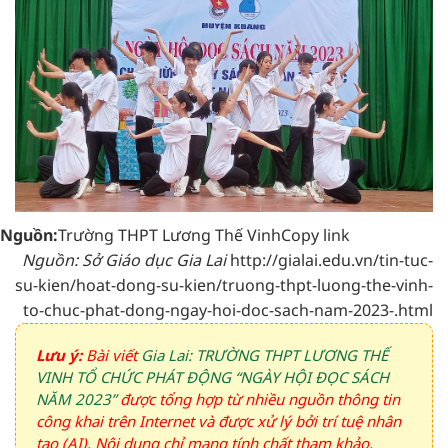
Nguồn:
Trường THPT Lương Thế Vinh
Copy link
Nguồn: Sở Giáo dục Gia Lai
http://gialai.edu.vn/tin-tuc-
su-kien/hoat-dong-su-kien/truong-thpt-luong-the-vinh-
to-chuc-phat-dong-ngay-hoi-doc-sach-nam-2023-.html
Lưu ý:
Bài viết
Gia Lai: TRƯỜNG THPT LƯƠNG THẾ
VINH TỔ CHỨC PHÁT ĐỘNG “NGÀY HỘI ĐỌC SÁCH
NĂM 2023”
được tổng hợp từ nhiều nguồn thông tin
công khai trên Internet và được xử lý bởi trí tuệ nhân
tạo (AI). Nội dung chỉ mang tính chất tham khảo,