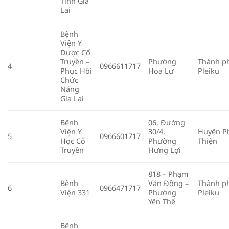
Tỉnh Gia
Lai
Bệnh
Viện Y
Dược Cổ
Truyền –
Phường
Thành p
4
0966611717
Phục Hồi
Hoa Lư
Pleiku
Chức
Năng
Gia Lai
Bệnh
06, Đường
Viện Y
30/4,
Huyện P
5
0966601717
Học Cổ
Phường
Thiện
Truyền
Hưng Lợi
818 – Phạm
Bệnh
Văn Đồng –
Thành p
6
0966471717
Viện 331
Phường
Pleiku
Yên Thế
Bệnh