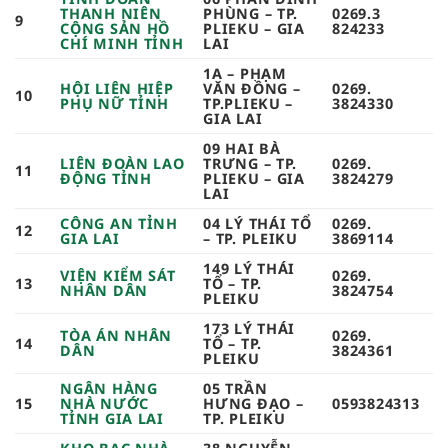
THANH NIÊN
PHÙNG – TP.
0269.3
9
CỘNG SẢN HỒ
PLIEKU – GIA
824233​
CHÍ MINH TỈNH
LAI
1A – PHẠM
HỘI LIÊN HIỆP
VĂN ĐỒNG –
0269.
10
PHỤ NỮ TỈNH
TP.PLIEKU –
3824330​
GIA LAI
09 HAI BÀ
LIÊN ĐOÀN LAO
TRƯNG – TP.
0269.
11
ĐỘNG TỈNH
PLIEKU – GIA
3824279
LAI
CÔNG AN TỈNH
04 LÝ THÁI TỔ
0269.
12
GIA LAI
– TP. PLEIKU
3869114
149 LÝ THÁI
VIỆN KIỂM SÁT
0269.
13
TỔ – TP.
NHÂN DÂN
3824754​
PLEIKU
173 LÝ THÁI
TÒA ÁN NHÂN
0269.
14
TỔ – TP.
DÂN
3824361
PLEIKU
NGÂN HÀNG
05 TRẦN
15
NHÀ NƯỚC
HƯNG ĐẠO –
0593824313
TỈNH GIA LAI
TP. PLEIKU