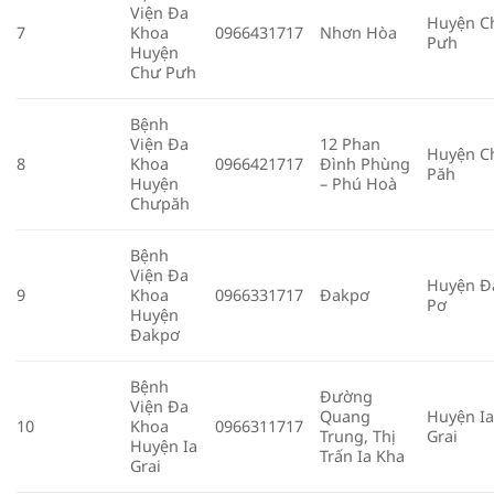
Viện Đa
Huyện C
7
Khoa
0966431717
Nhơn Hòa
Pưh
Huyện
Chư Pưh
Bệnh
Viện Đa
12 Phan
Huyện C
8
Khoa
0966421717
Đình Phùng
Păh
Huyện
– Phú Hoà
Chưpăh
Bệnh
Viện Đa
Huyện Đ
9
Khoa
0966331717
Đakpơ
Pơ
Huyện
Đakpơ
Bệnh
Đường
Viện Đa
Quang
Huyện I
10
Khoa
0966311717
Trung, Thị
Grai
Huyện Ia
Trấn Ia Kha
Grai