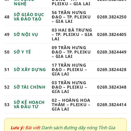
NGHỆ
PLEIKU – GIA LAI
56 TRẦN HƯNG
SỞ GIÁO DỤC
48
ĐẠO – TP. PLEIKU
0269.3824250
VÀ ĐÀO TẠO
– GIA LAI
03 HAI BÀ TRƯNG
49
SỞ NỘI VỤ
– TP. PLEIKU – GIA
0269.3824405
LAI
09 TRẦN HƯNG
50
SỞ Y TẾ
ĐẠO – TP. PLEIKU
0269.3824449
– GIA LAI
17 TRẦN HƯNG
51
SỞ XÂY DỰNG
ĐẠO – PLEIKU –
0269.3824428
GIA LAI
03 TRẦN HƯNG
52
SỞ TÀI CHÍNH
ĐẠO – PLEIKU –
0269.3824348
GIA LAI
02 – HOÀNG HOA
SỞ KẾ HOẠCH
53
THÁM – PLEIKU –
0269.3824414
VÀ ĐẦU TƯ
GIA LAI
Lưu ý:
Bài viết
Danh sách đường dây nóng Tỉnh Gia