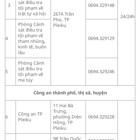
sát điều tra
0694.329148
3
tội phạm về
trật tự xã hội
267A Trần
24/24h
Phú, TP
Phòng Cảnh
Pleiku
sát điều tra
tội phạm về
4
0694.329129
tham nhũng,
kinh tế, buôn
lậu
Phòng Cảnh
sát điều tra
5
0694.329246
tội phạm về
ma túy
Công an thành phố, thị xã, huyện
11 Hai Bà
Trưng,
Công an TP
6
phường Diên
0694.329228
Pleiku
Hồng, TP
Pleiku
98 Trần Quốc