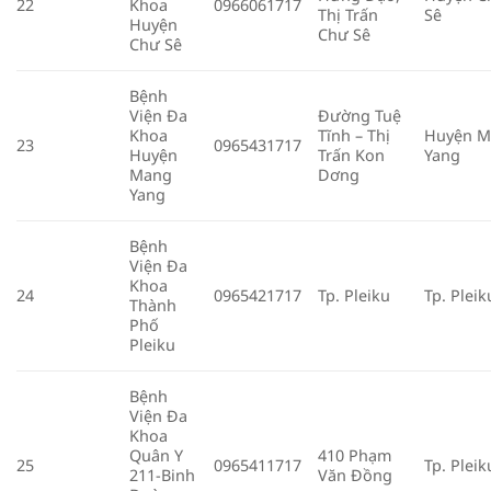
22
Khoa
0966061717
Thị Trấn
Sê
Huyện
Chư Sê
Chư Sê
Bệnh
Viện Đa
Đường Tuệ
Khoa
Tĩnh – Thị
Huyện 
23
0965431717
Huyện
Trấn Kon
Yang
Mang
Dơng
Yang
Bệnh
Viện Đa
Khoa
24
0965421717
Tp. Pleiku
Tp. Pleik
Thành
Phố
Pleiku
Bệnh
Viện Đa
Khoa
Quân Y
410 Phạm
25
0965411717
Tp. Pleik
211-Binh
Văn Đồng