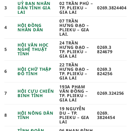
UỶ BAN NHÂN
02 TRẦN PHÚ –
3
DÂN TỈNH GIA
TP. PLEIKU –
0269.3824404
LAI
GIA LAI
07 TRẦN
HỘI ĐỒNG
HƯNG ĐẠO –
4
NHÂN DÂN
PLIEKU – GIA
LAI.
24 TRẦN
HỘI VĂN HỌC
HƯNG ĐẠO –
0269.3
5
NGHỆ THUẬT
TP. PLIEKU –
824679 ​
TỈNH
GIA LAI
22 TRẦN
HỘI CHỮ THẬP
HƯNG ĐẠO –
0269.3
6
ĐỎ TỈNH
TP. PLIEKU –
824256​
GIA LAI
193A PHẠM
HỘI CỰU CHIẾN
VĂN ĐỒNG –
7
0269.324256​
BINH TỈNH
TP. PLIEKU –
GIA LAI
19 NGUYỄN
HỘI NÔNG DÂN
DU – TP.
0269.
8
TỈNH
PLIEKU – GIA
3824454​
LAI
TỈNH ĐOÀN
06 PHAN ĐÌNH