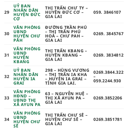
UỶ BAN
THỊ TRẤN CHƯ TY –
NHÂN DÂN
29
HUYỆN ĐỨC CƠ –
059. 3846107
HUYỆN ĐỨC
GIA LAI
CƠ
VĂN PHÒNG
ĐƯỜNG TRẦN PHÚ
UBND
– THỊ TRẤN PHÚ
30
0269. 3845767
HUYỆN CHƯ
HOÀ – CHƯ PAH –
PĂH
GIA LAI
VĂN PHÒNG
THỊ TRẤN KBANG –
UBND
31
HUYỆN KBANG –
0269. 3834812
HUYỆN
GIA LAI
KBANG
UỶ BAN
298 – HÙNG VƯƠNG
0269.3844.322
NHÂN DÂN
– THỊ TRẤN IA KHA
32
–
HUYỆN IA
– HUYỆN IA GRAI –
059.2244.930
GRAI
TỈNH GIA LAI.
VĂN PHÒNG
63 – NGUYỄN HUỆ –
HĐND –
33
THỊ XÃ AYUN PA –
0269.3852206
UBND THỊ
GIA LAI
XÃ AYUN PA
VĂN PHÒNG
THỊ TRẤN CHƯ SÊ –
UBND
34
HUYỆN CHƯ SÊ –
0269.3851781
HUYỆN CHƯ
GIA LAI
SÊ