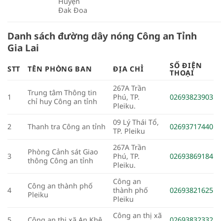
Huyện
Đak Đoa
Danh sách đường dây nóng Công an Tỉnh
Gia Lai
SỐ ĐIỆN
STT
TÊN PHÒNG BAN
ĐỊA CHỈ
THOẠI
267A Trần
Trung tâm Thông tin
1
Phú, TP.
02693823903
chỉ huy Công an tỉnh
Pleiku.
09 Lý Thái Tổ,
2
Thanh tra Công an tỉnh
02693717440
TP. Pleiku
267A Trần
Phòng Cảnh sát Giao
3
Phú, TP.
02693869184
thông Công an tỉnh
Pleiku.
Công an
Công an thành phố
4
thành phố
02693821625
Pleiku
Pleiku
Công an thị xã
5
Công an thị xã An Khê
02693832332