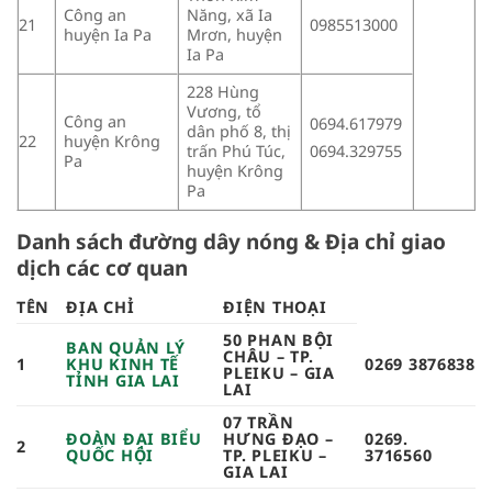
Công an
Năng, xã Ia
21
0985513000
huyện Ia Pa
Mrơn, huyện
Ia Pa
228 Hùng
Vương, tổ
Công an
0694.617979
dân phố 8, thị
22
huyện Krông
trấn Phú Túc,
0694.329755
Pa
huyện Krông
Pa
Danh sách đường dây nóng & Địa chỉ giao
dịch các cơ quan
TÊN
ĐỊA CHỈ
ĐIỆN THOẠI
50 PHAN BỘI
BAN QUẢN LÝ
CHÂU – TP.
1
KHU KINH TẾ
0269 3876838
PLEIKU – GIA
TỈNH GIA LAI
LAI
07 TRẦN
ĐOÀN ĐẠI BIỂU
HƯNG ĐẠO –
0269.
2
QUỐC HỘI
TP. PLEIKU –
3716560
GIA LAI