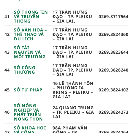
SỞ THÔNG TIN
17 TRẦN HƯNG
41
VÀ TRUYỀN
ĐẠO – TP. PLEIKU
0269.3717564
THÔNG
– GIA LAI.
SỞ VĂN HOÁ –
17 TRẦN HƯNG
42
THỂ THAO VÀ
ĐẠO – TP. PLEIKU
0269.3824360
DU LỊCH
– GIA LAI
SỞ TÀI
17 TRẦN HƯNG
43
NGUYÊN VÀ
ĐẠO – TP. PLEIKU
0269.3823644
MÔI TRƯỜNG
– GIA LAI
17 TRẦN HƯNG
SỞ CÔNG
44
ĐẠO – TP. PLEIKU
0269.3828240
THƯƠNG
– GIA LAI
46 LÊ THÁNH TÔN
– PHƯỜNG IA
45
SỞ TƯ PHÁP
0269.3824102
KRING – PLEIKU –
GIA LAI
SỞ NÔNG
24 QUANG TRUNG
NGHIỆP VÀ
46
– TP. PLEIKU – GIA
0269.3824273
PHÁT TRIỂN
LAI
NÔNG THÔN
SỞ KHOA HỌC
98A PHẠM VĂN
47
VÀ CÔNG
ĐỒNG – TP.
0269.3824264