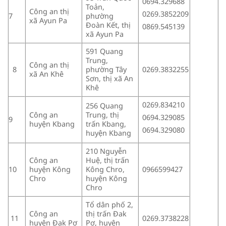
0694.329688
Toản,
Công an thị
0269.3852209
7
phường
xã Ayun Pa
Đoàn Kết, thị
0869.545139
xã Ayun Pa
591 Quang
Trung,
Công an thị
phường Tây
0269.3832255
8
xã An Khê
Sơn, thị xã An
Khê
0269.834210
256 Quang
Công an
Trung, thị
0694.329085
9
huyện Kbang
trấn Kbang,
0694.329080
huyện Kbang
210 Nguyễn
Công an
Huệ, thị trấn
10
huyện Kông
Kông Chro,
0966599427
Chro
huyện Kông
Chro
Tổ dân phố 2,
Công an
thị trấn Đak
0269.3738228
11
huyện Đak Pơ
Pơ, huyện