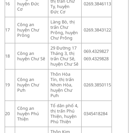
thị trấn Chư
16
huyện Đức
0269.3846113
Ty, huyện
Cơ
Đức Cơ
Làng Bò, thị
Công an
trấn Chư
17
huyện Chư
0269.3843122
Prông, huyện
Prông
Chư Prông
29 Đường 17
069.4329827
Công an
Tháng 3, thị
18
huyện Chư Sê
trấn Chư Sê,
069.4329828
huyện Chư Sê
Thôn Hòa
Công an
Tín, thị trấn
19
huyện Chư
Nhơn Hòa,
0269.3850115
Pưh
huyện Chư
Pưh
Tổ dân phố 4,
Công an
thị trấn Phú
20
huyện Phú
0345418284
Thiện, huyện
Thiện
Phú Thiện
Thôn Kim