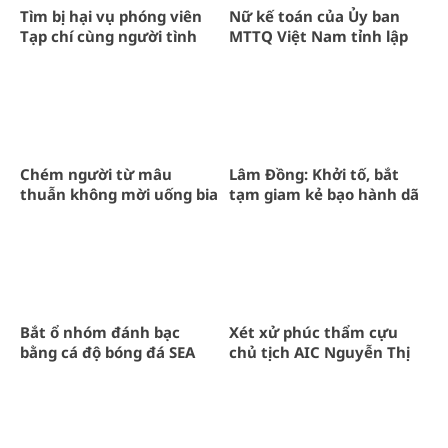
Tìm bị hại vụ phóng viên
Nữ kế toán của Ủy ban
Tạp chí cùng người tình
MTTQ Việt Nam tỉnh lập
tống tiền doanh nghiệp
khống chứng từ rút hơn
3,5 tỷ đồng
Chém người từ mâu
Lâm Đồng: Khởi tố, bắt
thuẫn không mời uống bia
tạm giam kẻ bạo hành dã
man bé gái 3 tháng tuổi
Bắt ổ nhóm đánh bạc
Xét xử phúc thẩm cựu
bằng cá độ bóng đá SEA
chủ tịch AIC Nguyễn Thị
Games 2023 hơn 20 tỉ
Thanh Nhàn
đồng