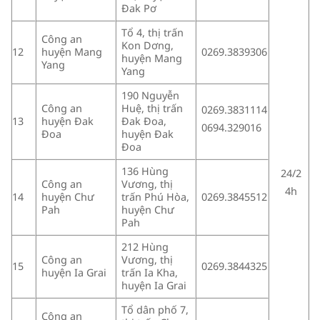
Đak Pơ
Tổ 4, thị trấn
Công an
Kon Dơng,
12
huyện Mang
0269.3839306
huyện Mang
Yang
Yang
190 Nguyễn
Công an
Huệ, thị trấn
0269.3831114
13
huyện Đak
Đak Đoa,
0694.329016
Đoa
huyện Đak
Đoa
136 Hùng
24/2
Công an
Vương, thị
4h
14
huyện Chư
trấn Phú Hòa,
0269.3845512
Pah
huyện Chư
Pah
212 Hùng
Công an
Vương, thị
15
0269.3844325
huyện Ia Grai
trấn Ia Kha,
huyện Ia Grai
Tổ dân phố 7,
Công an