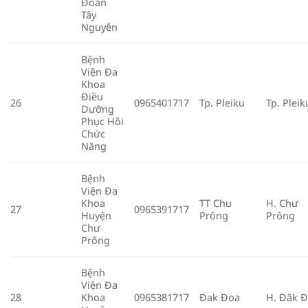
Đoàn
Tây
Nguyên
Bệnh
Viện Đa
Khoa
Điều
26
0965401717
Tp. Pleiku
Tp. Pleik
Dưỡng
Phục Hồi
Chức
Năng
Bệnh
Viện Đa
Khoa
TT Chu
H. Chư
27
0965391717
Huyện
Prông
Prông
Chư
Prông
Bệnh
Viện Đa
28
Khoa
0965381717
Đak Đoa
H. Đăk 