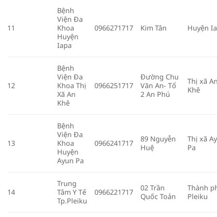
Bệnh
Viện Đa
11
Khoa
0966271717
Kim Tân
Huyện Ia
Huyện
Iapa
Bệnh
Viện Đa
Đường Chu
Thị xã A
12
Khoa Thị
0966251717
Văn An- Tổ
Khê
Xã An
2 An Phú
Khê
Bệnh
Viện Đa
89 Nguyễn
Thị xã A
13
Khoa
0966241717
Huệ
Pa
Huyện
Ayun Pa
Trung
02 Trần
Thành p
14
Tâm Y Tế
0966221717
Quốc Toản
Pleiku
Tp.Pleiku