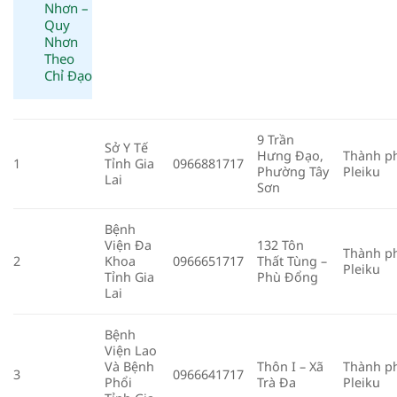
Nhơn –
Quy
Nhơn
Theo
Chỉ Đạo
9 Trần
Sở Y Tế
Hưng Đạo,
Thành p
1
Tỉnh Gia
0966881717
Phường Tây
Pleiku
Lai
Sơn
Bệnh
Viện Đa
132 Tôn
Thành p
2
Khoa
0966651717
Thất Tùng –
Pleiku
Tỉnh Gia
Phù Đổng
Lai
Bệnh
Viện Lao
Và Bệnh
Thôn I – Xã
Thành p
3
0966641717
Phổi
Trà Đa
Pleiku