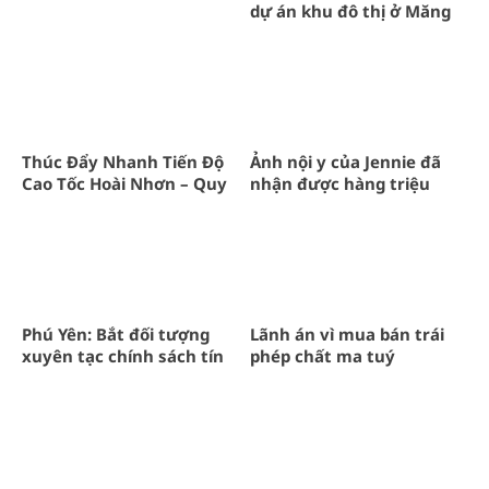
dự án khu đô thị ở Măng
Đen
Thúc Đẩy Nhanh Tiến Độ
Ảnh nội y của Jennie đã
Cao Tốc Hoài Nhơn – Quy
nhận được hàng triệu
Nhơn Theo Chỉ Đạo
lượt xem: Đảm bảo vị thế
của nữ hoàng thời trang
Phú Yên: Bắt đối tượng
Lãnh án vì mua bán trái
xuyên tạc chính sách tín
phép chất ma tuý
ngưỡng, tôn giáo