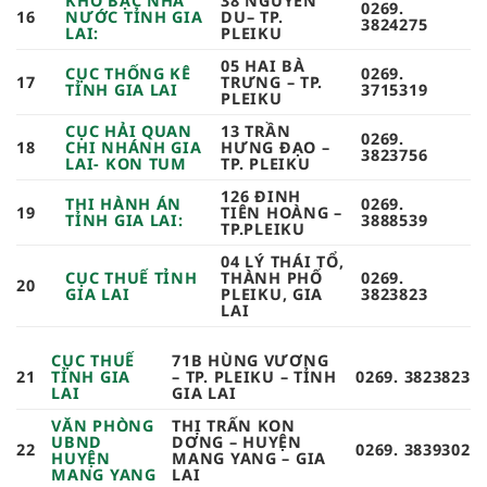
KHO BẠC NHÀ
38 NGUYỄN
0269.
16
NƯỚC TỈNH GIA
DU– TP.
3824275​
LAI:
PLEIKU
05 HAI BÀ
CỤC THỐNG KÊ
0269.
17
TRƯNG – TP.
TỈNH GIA LAI
3715319​
PLEIKU
CỤC HẢI QUAN
13 TRẦN
0269.
18
CHI NHÁNH GIA
HƯNG ĐẠO –
3823756​
LAI- KON TUM
TP. PLEIKU
126 ĐINH
THI HÀNH ÁN
0269.
19
TIÊN HOÀNG –
TỈNH GIA LAI:
3888539
TP.PLEIKU
04 LÝ THÁI TỔ,
CỤC THUẾ TỈNH
THÀNH PHỐ
0269.
20
GIA LAI
PLEIKU, GIA
3823823
LAI
CỤC THUẾ
71B HÙNG VƯƠNG
21
TỈNH GIA
– TP. PLEIKU – TỈNH
0269. 3823823
LAI
GIA LAI
VĂN PHÒNG
THỊ TRẤN KON
UBND
DƠNG – HUYỆN
22
0269. 3839302
HUYỆN
MANG YANG – GIA
MANG YANG
LAI