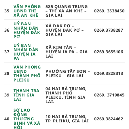
VĂN PHÒNG
585 QUANG TRUNG
35
UBND THỊ
– THỊ XÃ AN KHÊ –
0269. 3538450
XÃ AN KHÊ
GIA LAI
UỶ BAN
XÃ ĐAK PƠ –
NHÂN DÂN
36
HUYỆN ĐAK PƠ –
0269.3738287
HUYỆN ĐĂK
GIA LAI
PƠ
UỶ BAN
XÃ KIM TÂN –
NHÂN DÂN
37
HUYỆN IA PA – GIA
0269.3655106
HUYỆN IA
LAI
PA
VĂN PHÒNG
UBND
PHƯỜNG TÂY SƠN –
38
0269.3828313
THÀNH PHỐ
PLEIKU – GIA LAI
PLEIKU
04 HAI BÀ TRƯNG,
THANH TRA
THÀNH PHỐ
39
TỈNH GIA
0269. 3719845
PLEIKU, TỈNH GIA
LAI
LAI.
SỞ LAO
ĐỘNG
10 HAI BÀ TRƯNG,
40
THƯƠNG
0269.3824462
TP. PLEIKU, GIA LAI
BINH VÀ XÃ
HỘI