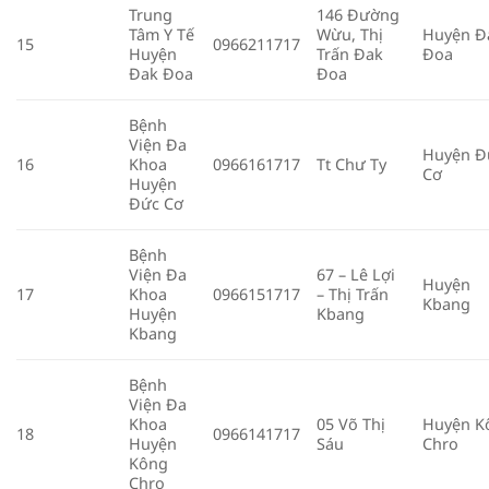
Trung
146 Đường
Tâm Y Tế
Wừu, Thị
Huyện Đ
15
0966211717
Huyện
Trấn Đak
Đoa
Đak Đoa
Đoa
Bệnh
Viện Đa
Huyện Đ
16
Khoa
0966161717
Tt Chư Ty
Cơ
Huyện
Đức Cơ
Bệnh
Viện Đa
67 – Lê Lợi
Huyện
17
Khoa
0966151717
– Thị Trấn
Kbang
Huyện
Kbang
Kbang
Bệnh
Viện Đa
Khoa
05 Võ Thị
Huyện K
18
0966141717
Huyện
Sáu
Chro
Kông
Chro