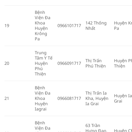
Bệnh
Viện Đa
Khoa
142 Thống
Huyện K
19
0966101717
Huyện
Nhất
Pa
Krông
Pa
Trung
Tâm Y Tế
Thị Trấn
Huyện P
20
Huyện
0966091717
Phú Thiện
Thiện
Phú
Thiện
Bệnh
Viện Đa
Thị Trấn Ia
Huyện I
21
Khoa
0966081717
Kha, Huyện
Grai
Huyện
Ia Grai
Iagrai
Bệnh
63 Trần
Viện Đa
Hưng Đạo,
Huyện C