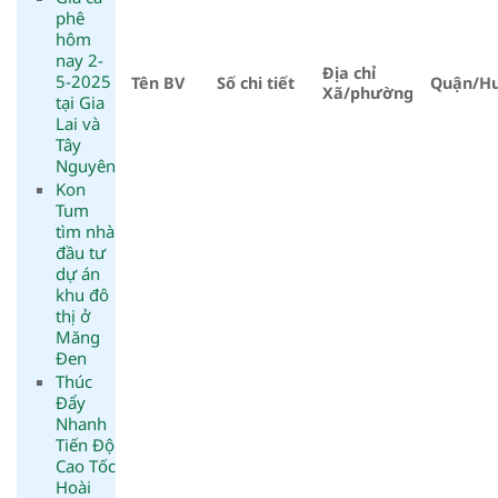
phê
hôm
nay 2-
Địa chỉ
5-2025
Tên BV
Số chi tiết
Quận/H
Xã/phường
tại Gia
Lai và
Tây
Nguyên
Kon
Tum
tìm nhà
đầu tư
dự án
khu đô
thị ở
Măng
Đen
Thúc
Đẩy
Nhanh
Tiến Độ
Cao Tốc
Hoài