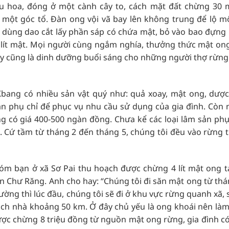
ếu hoa, đóng ở một cành cây to, cách mặt đất chừng 30 
một góc tổ. Đàn ong vội vã bay lên không trung để lộ m
 dùng dao cắt lấy phần sáp có chứa mật, bỏ vào bao đựng r
3 lít mật. Mọi người cùng ngắm nghía, thưởng thức mật on
 cũng là dinh dưỡng buổi sáng cho những người thợ rừng
 Kbang có nhiều sản vật quý như: quả xoay, mật ong, dược
ản phụ chỉ để phục vụ nhu cầu sử dụng của gia đình. Còn n
ng có giá 400-500 ngàn đồng. Chưa kể các loại lâm sản phụ
. Cứ tầm từ tháng 2 đến tháng 5, chúng tôi đều vào rừng t
m bạn ở xã Sơ Pai thu hoạch được chừng 4 lít mật ong t
 Chư Răng. Anh cho hay: “Chúng tôi đi săn mật ong từ thán
ờng thì lúc đầu, chúng tôi sẽ đi ở khu vực rừng quanh xã, 
ách nhà khoảng 50 km. Ở đây chủ yếu là ong khoái nên làm 
được chừng 8 triệu đồng từ nguồn mật ong rừng, gia đình c