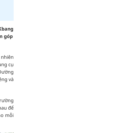
 Kbang
om góp
 nhiên
ụng cụ
 Đường
êng và
trường
nhau để
cho mỗi