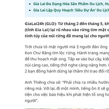
Gia Lai Đa Dạng Hóa Sản Phẩm Du Lịch, H
Gia Lai Lập Quy Hoạch ‘Siêu Dự Án’ Du Lị
GiaLai24h (GLO)- Từ tháng 2 đến tháng 5, k
(tỉnh Gia Lai) lại rủ nhau vào rừng tìm m
tinh túy của núi rừng đã mang lại cho ngườ
Trời chưa tỏ mặt người mà 3 người đàn ông 
Kon Chư Răng tìm lộc rừng. Hành trang mang 
để thu hoạch mật ong. Tấp xe vào bụi cây, ki
núi càng cao, tiếng thở nghe càng nặng hơn
2 bạn đồng hành dừng lại thầm thì trao đổi rồ
Anh Thiêng chia sẻ: “Phải chia ra nhiều hướ
riêng mà. Với lại, đi một mình, tiếng ồn ít s
tiện cho việc báo hiệu khi phát hiện tổ ong h
người”.