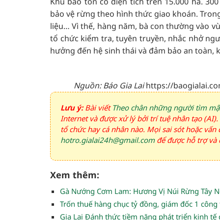
Khu bảo tồn có diện tích trên 15.000 ha. 3
bảo vệ rừng theo hình thức giao khoán. Tron
liệu… Vì thế, hàng năm, bà con thường vào v
tổ chức kiểm tra, tuyên truyền, nhắc nhở ng
hưởng đến hệ sinh thái và đảm bảo an toàn, k
Nguồn: Báo Gia Lai
https://baogialai.
Lưu ý:
Bài viết
Theo chân những người tìm mậ
Internet và được xử lý bởi trí tuệ nhân tạo (AI
tổ chức hay cá nhân nào. Mọi sai sót hoặc vấn đ
hotro.gialai24h@gmail.com
để được hỗ trợ và đ
Xem thêm:
Gà Nướng Cơm Lam: Hương Vị Núi Rừng Tây 
Trốn thuế hàng chục tỷ đồng, giám đốc 1 công 
Gia Lai Đánh thức tiềm năng phát triển kinh tế