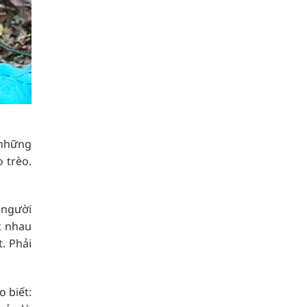
 những
 trèo.
 người
c nhau
. Phải
 biết: