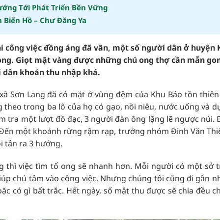
ướng Tới Phát Triển Bền Vững
ch Biển Hồ – Chư Đăng Ya
hi công việc đồng áng đã vãn, một số người dân ở huyện
ật ong. Giọt mật vàng được những chú ong thợ cần mẫn g
i dân khoản thu nhập khá.
xã Sơn Lang đã có mặt ở vùng đệm của Khu Bảo tồn thiên
theo trong ba lô của họ có gạo, nồi niêu, nước uống và d
ểm tra một lượt đồ đạc, 3 người đàn ông lặng lẽ ngược núi.
. Đến một khoảnh rừng rậm rạp, trưởng nhóm Đinh Văn Thi
i tản ra 3 hướng.
ng thì việc tìm tổ ong sẽ nhanh hơn. Mỗi người có một sở 
ẽ giúp chú tâm vào công việc. Nhưng chúng tôi cũng đi gần 
oặc có gì bất trắc. Hết ngày, số mật thu được sẽ chia đều 