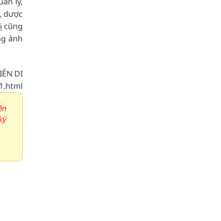
ản lý,
, dược
ị cũng
ng ảnh
IÊN DI
1.html
ên
kỳ