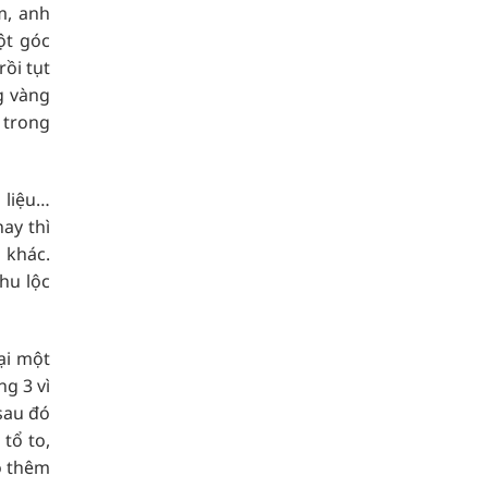
m, anh
ột góc
ồi tụt
g vàng
 trong
 liệu…
ay thì
 khác.
hu lộc
ại một
g 3 vì
sau đó
tổ to,
ó thêm