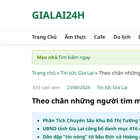
Bỏ
GIALAI24H
qua
nội
dung
Trang Chủ
Ẩm thực
Cafe
Du lịch
Mẹo nhỏ:
Tìm kiếm ngay
Trang chủ
»
Tin tức Gia Lai
»
Theo chân những
Tin tức Gia Lai
833 lượt xem
23/06/2024
Theo chân những người tìm 
Phân Tích Chuyên Sâu Khu Đô Thị Tường V
UBND tỉnh Gia Lai công bố danh mục 416 
Dồn dập “tin nóng” từ bầu Đức và Hoàng 