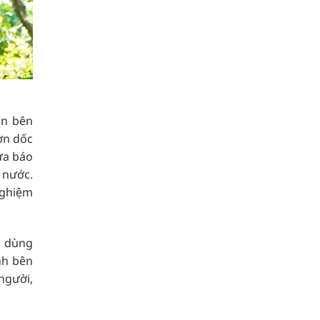
ân bên
ờn dốc
ừa báo
 nước.
nghiệm
i dùng
nh bên
người,