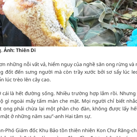
g.
Ảnh: Thiên Di
 hơn những nỗi vất vả, hiểm nguy của nghề săn ong rừng và
g đốt đến sưng người mà còn trầy xước bởi sơ sẩy lúc leo
n lúc trèo lên cây cao.
ỡ cái là hết đường sống. Nhiều trường hợp lắm rồi. Nhưng
ộ gì ngoài mấy tấm màn che mặt. Mọi người chỉ biết nhắ
ật ong phải chừa lại một phần cho đàn, không được lấy hết
ho mật ở những năm sau”-anh Hai tâm sự.
ân-Phó Giám đốc Khu Bảo tồn thiên nhiên Kon Chư Răng-cho