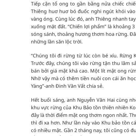
Tiếp cận tổ ong to gần bằng nửa chiếc chi
Thiêng huơ huơ bó đuốc nghi ngút khói vào 
vàng óng. Cùng lúc đó, anh Thiêng nhanh tay
xuống mặt đất. “Chiến lợi phẩm” là khoảng 
sóng sánh, thoảng hương thơm hoa rừng. Đây
những lần săn lộc trời.
“Chúng tôi đi rừng từ lúc còn bé xíu. Rừng
Trước đây, chúng tôi vào rừng tận thu lâm s
bán bởi giá mật khá cao. Một lít mật ong rừ
Nhờ vậy mà có thêm tiền nuôi con cái ăn học
Yàng”-anh Đinh Văn Vất chia sẻ.
Hết buổi sáng, anh Nguyễn Văn Hai cùng nhó
khu vực rừng của Khu Bảo tồn thiên nhiên Kon
đây là thời điểm mật ong thơm ngon nhất. Thư
thì đi xa hơn. Như lần này vào Khu bảo tồn c
có nhiều mật. Gần 2 tháng nay, tôi cũng có 