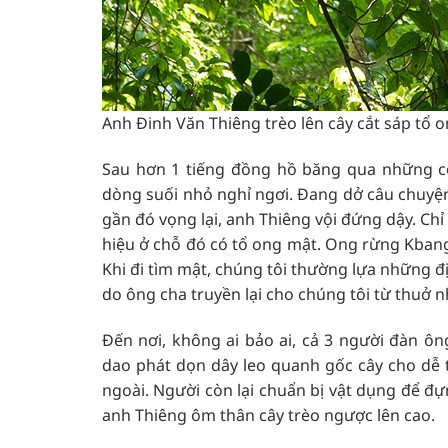
Anh Đinh Văn Thiêng trèo lên cây cắt sáp tổ 
Sau hơn 1 tiếng đồng hồ băng qua những 
dòng suối nhỏ nghỉ ngơi. Đang dở câu chuyện 
gần đó vọng lại, anh Thiêng vội đứng dậy. Ch
hiệu ở chỗ đó có tổ ong mật. Ong rừng Kbang
Khi đi tìm mật, chúng tôi thường lựa những đ
do ông cha truyền lại cho chúng tôi từ thuở n
Đến nơi, không ai bảo ai, cả 3 người đàn ô
dao phát dọn dây leo quanh gốc cây cho dễ 
ngoài. Người còn lại chuẩn bị vật dụng để đ
anh Thiêng ôm thân cây trèo ngược lên cao.