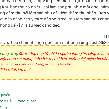
00 hộ dân ở 5 thôn, làng vùng đệm đều được nhận khoán qu
g Khu bảo tồn có nhiều loại lâm sản phụ như: mật ong, nấm
ùng đệm thu hái lâm sản phụ để kiếm thêm thu nhập. Đơn v
ười dân nâng cao ý thức bảo vệ rừng, thu lâm sản phụ khô
hông để xảy ra sự việc đáng tiếc.
TH
com.vn/theo-chan-nhung-nguoi-tim-mat-ong-rung-post23680
t ong rừng
được tổng hợp từ nhiều nguồn thông tin công khai tr
). Nội dung chỉ mang tính chất tham khảo, không đại diện cho bất 
ề liên quan đến nội dung, vui lòng liên hệ:
iều chỉnh kịp thời.
Nguyên
ty ở Hải Dương bị bắt
 đêm