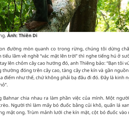
ong.
Ảnh: Thiên Di
con đường mòn quanh co trong rừng, chúng tôi dừng ch
tiếu lâm về nghề “vác mặt lên trời” thì nghe tiếng hú ở sư
ỉ tay lên chỏm cây cao hướng đó, anh Thiêng bảo: “Bạn tôi v
 thường đóng trên cây cao, tàng cây che kín và gần nguồn
ịa điểm như thế, chứ không phải bạ đâu đi đó. Đây là kinh 
hỏ”.
ng Bahnar chia nhau ra làm phần việc của mình. Một ngườ
trèo. Người thì làm mấy bó đuốc bằng củi khô, quấn lá xa
ựng mật ong. Trùm mảnh lưới che kín mặt, cột bó đuốc vào 