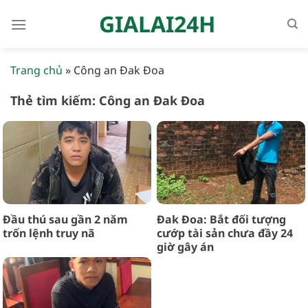
Bỏ
GIALAI24H
qua
nội
dung
Trang chủ
»
Công an Đak Đoa
Thẻ tìm kiếm:
Công an Đak Đoa
Đầu thú sau gần 2 năm
Đak Đoa: Bắt đối tượng
trốn lệnh truy nã
cướp tài sản chưa đầy 24
giờ gây án