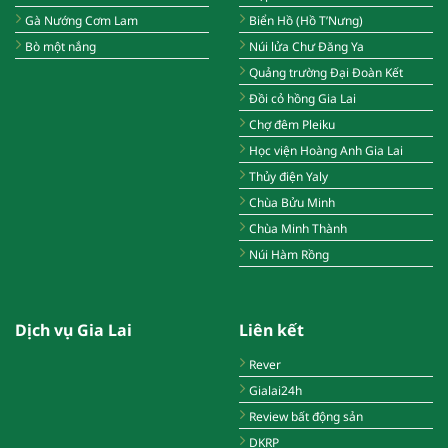
Gà Nướng Cơm Lam
Biển Hồ (Hồ T’Nưng)
Bò một nắng
Núi lửa Chư Đăng Ya
Quảng trường Đại Đoàn Kết
Đồi cỏ hồng Gia Lai
Chợ đêm Pleiku
Học viện Hoàng Anh Gia Lai
Thủy điện Yaly
Chùa Bửu Minh
Chùa Minh Thành
Núi Hàm Rồng
Dịch vụ Gia Lai
Liên kết
Rever
Gialai24h
Review bất động sản
DKRP