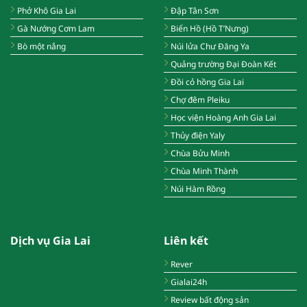
Phở Khô Gia Lai
Đập Tân Sơn
Gà Nướng Cơm Lam
Biển Hồ (Hồ T’Nưng)
Bò một nắng
Núi lửa Chư Đăng Ya
Quảng trường Đại Đoàn Kết
Đồi cỏ hồng Gia Lai
Chợ đêm Pleiku
Học viện Hoàng Anh Gia Lai
Thủy điện Yaly
Chùa Bửu Minh
Chùa Minh Thành
Núi Hàm Rồng
Dịch vụ Gia Lai
Liên kết
Rever
Gialai24h
Review bất động sản