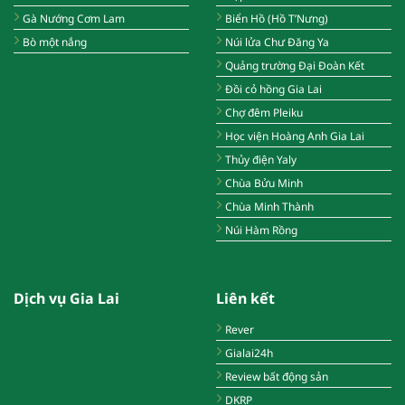
Gà Nướng Cơm Lam
Biển Hồ (Hồ T’Nưng)
Bò một nắng
Núi lửa Chư Đăng Ya
Quảng trường Đại Đoàn Kết
Đồi cỏ hồng Gia Lai
Chợ đêm Pleiku
Học viện Hoàng Anh Gia Lai
Thủy điện Yaly
Chùa Bửu Minh
Chùa Minh Thành
Núi Hàm Rồng
Dịch vụ Gia Lai
Liên kết
Rever
Gialai24h
Review bất động sản
DKRP