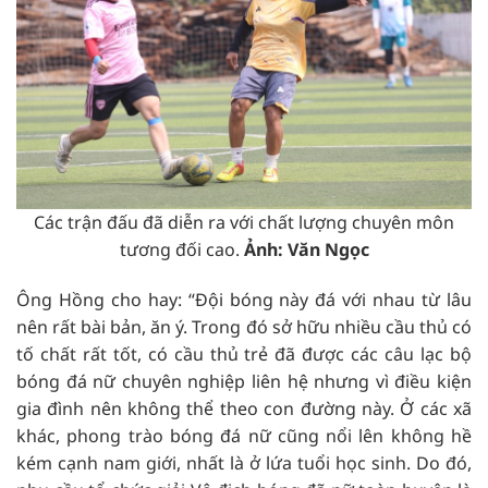
Các trận đấu đã diễn ra với chất lượng chuyên môn
tương đối cao.
Ảnh: Văn Ngọc
Ông Hồng cho hay: “Đội bóng này đá với nhau từ lâu
nên rất bài bản, ăn ý. Trong đó sở hữu nhiều cầu thủ có
tố chất rất tốt, có cầu thủ trẻ đã được các câu lạc bộ
bóng đá nữ chuyên nghiệp liên hệ nhưng vì điều kiện
gia đình nên không thể theo con đường này. Ở các xã
khác, phong trào bóng đá nữ cũng nổi lên không hề
kém cạnh nam giới, nhất là ở lứa tuổi học sinh. Do đó,