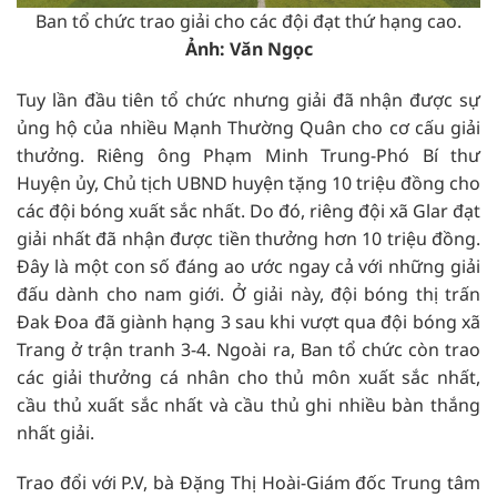
Ban tổ chức trao giải cho các đội đạt thứ hạng cao.
Ảnh: Văn Ngọc
Tuy lần đầu tiên tổ chức nhưng giải đã nhận được sự
ủng hộ của nhiều Mạnh Thường Quân cho cơ cấu giải
thưởng. Riêng ông Phạm Minh Trung-Phó Bí thư
Huyện ủy, Chủ tịch UBND huyện tặng 10 triệu đồng cho
các đội bóng xuất sắc nhất. Do đó, riêng đội xã Glar đạt
giải nhất đã nhận được tiền thưởng hơn 10 triệu đồng.
Đây là một con số đáng ao ước ngay cả với những giải
đấu dành cho nam giới. Ở giải này, đội bóng thị trấn
Đak Đoa đã giành hạng 3 sau khi vượt qua đội bóng xã
Trang ở trận tranh 3-4. Ngoài ra, Ban tổ chức còn trao
các giải thưởng cá nhân cho thủ môn xuất sắc nhất,
cầu thủ xuất sắc nhất và cầu thủ ghi nhiều bàn thắng
nhất giải.
Trao đổi với P.V, bà Đặng Thị Hoài-Giám đốc Trung tâm