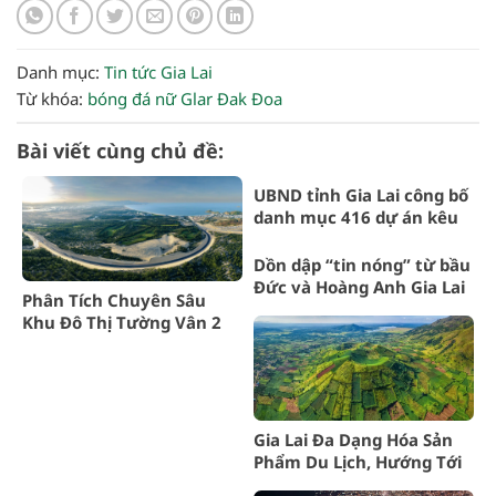
Danh mục:
Tin tức Gia Lai
Từ khóa:
bóng đá nữ
Glar
Đak Đoa
Bài viết cùng chủ đề:
UBND tỉnh Gia Lai công bố
danh mục 416 dự án kêu
gọi đầu tư giai đoạn 2025-
2030
Dồn dập “tin nóng” từ bầu
Đức và Hoàng Anh Gia Lai
Phân Tích Chuyên Sâu
Khu Đô Thị Tường Vân 2
Gia Lai
Gia Lai Đa Dạng Hóa Sản
Phẩm Du Lịch, Hướng Tới
Phát Triển Bền Vững