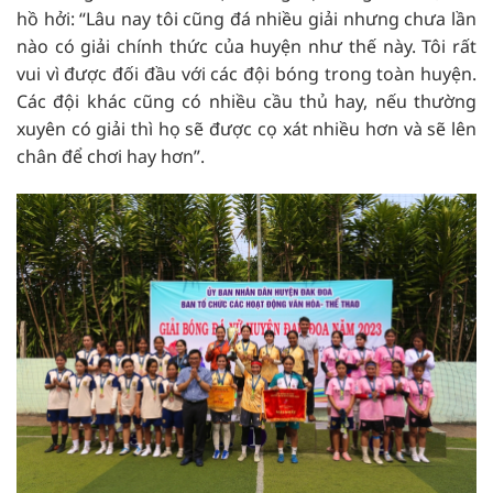
hồ hởi: “Lâu nay tôi cũng đá nhiều giải nhưng chưa lần
nào có giải chính thức của huyện như thế này. Tôi rất
vui vì được đối đầu với các đội bóng trong toàn huyện.
Các đội khác cũng có nhiều cầu thủ hay, nếu thường
xuyên có giải thì họ sẽ được cọ xát nhiều hơn và sẽ lên
chân để chơi hay hơn”.