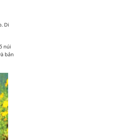
. Di
ố núi
và bản