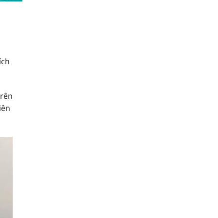
ích
trên
iên