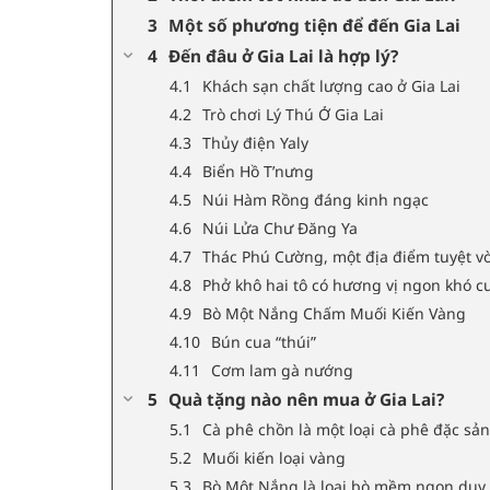
Một số phương tiện để đến Gia Lai
Đến đâu ở Gia Lai là hợp lý?
Khách sạn chất lượng cao ở Gia Lai
Trò chơi Lý Thú Ở Gia Lai
Thủy điện Yaly
Biển Hồ T’nưng
Núi Hàm Rồng đáng kinh ngạc
Núi Lửa Chư Đăng Ya
Thác Phú Cường, một địa điểm tuyệt vời
Phở khô hai tô có hương vị ngon khó c
Bò Một Nắng Chấm Muối Kiến Vàng
Bún cua “thúi”
Cơm lam gà nướng
Quà tặng nào nên mua ở Gia Lai?
Cà phê chồn là một loại cà phê đặc sản 
Muối kiến loại vàng
Bò Một Nắng là loại bò mềm ngon duy n