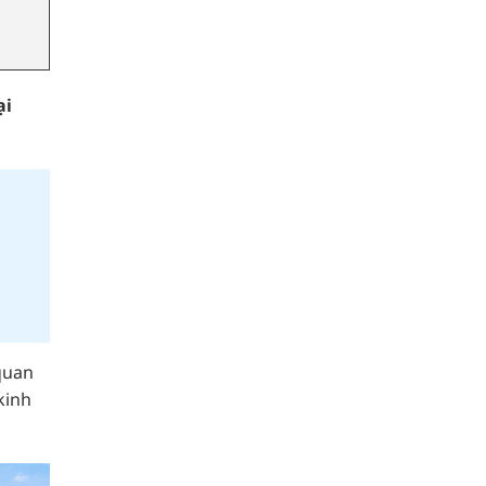
ại
quan
kinh