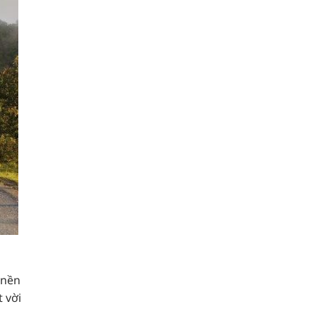
 nền
 vời