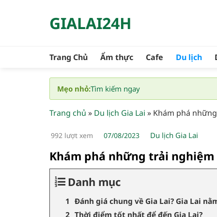
Bỏ
GIALAI24H
qua
nội
dung
Trang Chủ
Ẩm thực
Cafe
Du lịch
Mẹo nhỏ:
Tìm kiếm ngay
Trang chủ
»
Du lịch Gia Lai
»
Khám phá những tr
Du lịch Gia Lai
992 lượt xem
07/08/2023
Khám phá những trải nghiệm du
Danh mục
Đánh giá chung về Gia Lai? Gia Lai nằ
Thời điểm tốt nhất để đến Gia Lai?