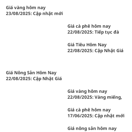
Giá vàng hôm nay
23/08/2025: Cập nhật mới
nhất từ SJC, thế giới
Giá cà phê hôm nay
22/08/2025: Tiếp tục đà
tăng
Giá Tiêu Hôm Nay
22/08/2025: Cập Nhật Giá
Tiêu Gia Lai Mới Nhất
Giá Nông Sản Hôm Nay
22/08/2025: Cập Nhật Giá
Chanh Dây Tại Gia Lai và
Toàn Quốc
Giá vàng hôm nay
22/08/2025: Vàng miếng,
vàng nhẫn đồng loạt tăng
mạnh
Giá cà phê hôm nay
17/06/2025: Cập nhật mới
nhất tại Gia Lai và Tây
Nguyên
Giá nông sản hôm nay