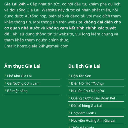
Gia Lai 24h
– Cập nhật tin tức, cơ hội đầu tư, khám phá du lịch
và đời sống Gia Lai.
Website này được cá nhân phát triển, nội
dung được AI tổng hợp, biên tập và đăng tải với mục đích tham
khảo thông tin.
Mọi thông tin trên website
không đại diện cho
cơ quan nhà nước
và
không cam kết tính chính xác tuyệt
đối
.
Khi sử dụng thông tin từ website, vui lòng kiểm chứng và
tham khảo thêm nguồn chính thức.
Email:
hotro.gialai24h@gmail.com
Ẩm thực Gia Lai
Du lịch Gia Lai
Phở Khô Gia Lai
Đập Tân Sơn
Gà Nướng Cơm Lam
Biển Hồ (Hồ T’Nưng)
Bò một nắng
Núi lửa Chư Đăng Ya
Quảng trường Đại Đoàn Kết
Đồi cỏ hồng Gia Lai
Chợ đêm Pleiku
Học viện Hoàng Anh Gia Lai
Thủy điện Yaly