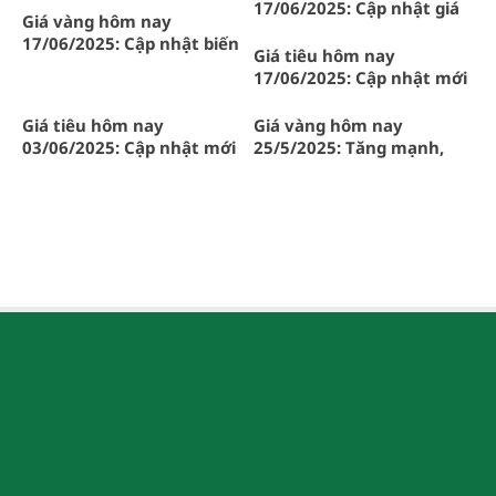
17/06/2025: Cập nhật giá
Giá vàng hôm nay
cà phê mới nhất tại Gia Lai
17/06/2025: Cập nhật biến
và Tây Nguyên
Giá tiêu hôm nay
động mới nhất
17/06/2025: Cập nhật mới
nhất tại Gia Lai, toàn quốc
Giá tiêu hôm nay
Giá vàng hôm nay
03/06/2025: Cập nhật mới
25/5/2025: Tăng mạnh,
nhất tại Gia Lai và các tỉnh
Thủ tướng chỉ đạo nóng
trọng điểm