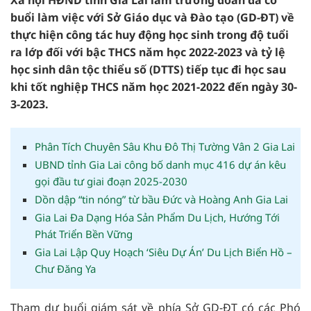
Xã hội HĐND tỉnh Gia Lai làm trưởng đoàn đã có
buổi làm việc với Sở Giáo dục và Đào tạo (GD-ĐT) về
thực hiện công tác huy động học sinh trong độ tuổi
ra lớp đối với bậc THCS năm học 2022-2023 và tỷ lệ
học sinh dân tộc thiểu số (DTTS) tiếp tục đi học sau
khi tốt nghiệp THCS năm học 2021-2022 đến ngày 30-
3-2023.
Phân Tích Chuyên Sâu Khu Đô Thị Tường Vân 2 Gia Lai
UBND tỉnh Gia Lai công bố danh mục 416 dự án kêu
gọi đầu tư giai đoạn 2025-2030
Dồn dập “tin nóng” từ bầu Đức và Hoàng Anh Gia Lai
Gia Lai Đa Dạng Hóa Sản Phẩm Du Lịch, Hướng Tới
Phát Triển Bền Vững
Gia Lai Lập Quy Hoạch ‘Siêu Dự Án’ Du Lịch Biển Hồ –
Chư Đăng Ya
Tham dự buổi giám sát về phía Sở GD-ĐT có các Phó