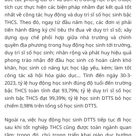
tích cực thực hiện các biện pháp nhằm đạt kết quả tốt
nhất về công tác huy động và duy trì sĩ số học sinh bậc
THCS. Theo đó, ngay từ đầu năm học, các đơn vị phải
tiến hành đăng ký chỉ tiêu thi đua về duy trì sĩ số; xây
dựng quy chế phối hợp giữa nhà trường và chính
quyền địa phương trong huy động học sinh tới trường,
duy trì sĩ số học sinh; nhân rộng và phát huy hiệu quả
phong trào nhận đỡ đầu học sinh có hoàn cảnh khó
khăn, học sinh có năng lực học tập yếu, kém; làm tốt
công tác xã hội hóa giáo dục… Tính đến ngày 30-3-
2023, tỷ lệ huy động học sinh đúng độ tuổi đến trường
bậc THCS toàn tỉnh đạt 93,79%; tỷ lệ duy trì sĩ số học
sinh bậc THCS đạt 99,39%; tỷ lệ học sinh DTTS bỏ học
chiếm 0,98% trên tổng số học sinh DTTS.
Ngoài ra, việc huy động học sinh DTTS tiếp tục đi học
sau khi tốt nghiệp THCS cũng được toàn ngành quan
tâm; trong đó, chú trọng triển khai giáo dục hướng