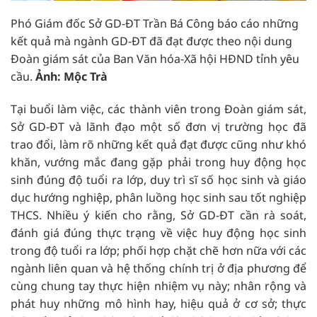
Phó Giám đốc Sở GD-ĐT Trần Bá Công báo cáo những
kết quả mà ngành GD-ĐT đã đạt được theo nội dung
Đoàn giám sát của Ban Văn hóa-Xã hội HĐND tỉnh yêu
cầu.
Ảnh: Mộc Trà
Tại buổi làm việc, các thành viên trong Đoàn giám sát,
Sở GD-ĐT và lãnh đạo một số đơn vị trường học đã
trao đổi, làm rõ những kết quả đạt được cũng như khó
khăn, vướng mắc đang gặp phải trong huy động học
sinh đúng độ tuổi ra lớp, duy trì sĩ số học sinh và giáo
dục hướng nghiệp, phân luồng học sinh sau tốt nghiệp
THCS. Nhiều ý kiến cho rằng, Sở GD-ĐT cần rà soát,
đánh giá đúng thực trạng về việc huy động học sinh
trong độ tuổi ra lớp; phối hợp chặt chẽ hơn nữa với các
ngành liên quan và hệ thống chính trị ở địa phương để
cùng chung tay thực hiện nhiệm vụ này; nhân rộng và
phát huy những mô hình hay, hiệu quả ở cơ sở; thực