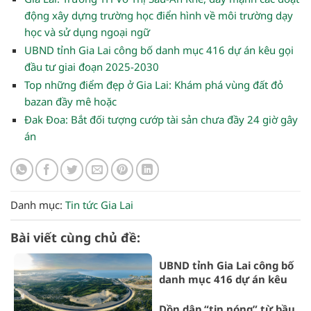
động xây dựng trường học điển hình về môi trường dạy
học và sử dụng ngoại ngữ
UBND tỉnh Gia Lai công bố danh mục 416 dự án kêu gọi
đầu tư giai đoạn 2025-2030
Top những điểm đẹp ở Gia Lai: Khám phá vùng đất đỏ
bazan đầy mê hoặc
Đak Đoa: Bắt đối tượng cướp tài sản chưa đầy 24 giờ gây
án
Danh mục:
Tin tức Gia Lai
Bài viết cùng chủ đề:
UBND tỉnh Gia Lai công bố
danh mục 416 dự án kêu
gọi đầu tư giai đoạn 2025-
2030
Dồn dập “tin nóng” từ bầu