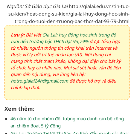
Nguồn: Sở Giáo dục Gia Lai
http://gialai.edu.vn/tin-tuc-
su-kien/hoat-dong-su-kien/gia-lai-huy-dong-hoc-sinh-
trong-do-tuoi-den-truong-bac-thcs-dat-93-79-.html
Lưu ý:
Bài viết
Gia Lai: huy động học sinh trong độ
tuổi đến trường bậc THCS đạt 93,79%
được tổng hợp
từ nhiều nguồn thông tin công khai trên Internet và
được xử lý bởi trí tuệ nhân tạo (AI). Nội dung chỉ
mang tính chất tham khảo, không đại diện cho bất kỳ
tổ chức hay cá nhân nào. Mọi sai sót hoặc vấn đề liên
quan đến nội dung, vui lòng liên hệ:
hotro.gialai24h@gmail.com
để được hỗ trợ và điều
chỉnh kịp thời.
Xem thêm:
46 năm tù cho nhóm đối tượng mạo danh cán bộ công
an chiếm đoạt 5 tỷ đồng
Gia Lai: Trường TH Võ Thị Sáu-An Khê, đẩy mạnh các đoạt