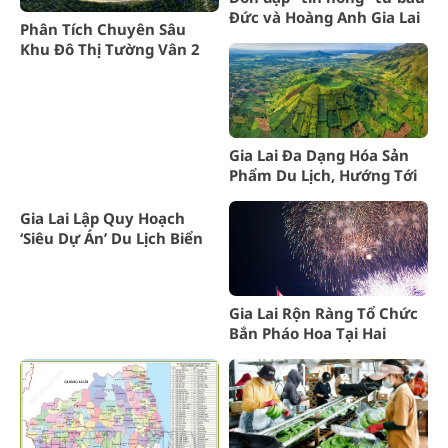
Đức và Hoàng Anh Gia Lai
Phân Tích Chuyên Sâu
Khu Đô Thị Tường Vân 2
Gia Lai
Gia Lai Đa Dạng Hóa Sản
Phẩm Du Lịch, Hướng Tới
Phát Triển Bền Vững
Gia Lai Lập Quy Hoạch
‘Siêu Dự Án’ Du Lịch Biển
Hồ – Chư Đăng Ya
Gia Lai Rộn Ràng Tổ Chức
Bắn Pháo Hoa Tại Hai
Quảng Trường Lớn