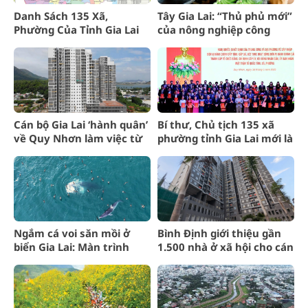
Danh Sách 135 Xã,
Tây Gia Lai: “Thủ phủ mới”
Phường Của Tỉnh Gia Lai
của nông nghiệp công
Mới Nhất
nghệ cao
Cán bộ Gia Lai ‘hành quân’
Bí thư, Chủ tịch 135 xã
về Quy Nhơn làm việc từ
phường tỉnh Gia Lai mới là
1/7: Bình Định chuẩn bị
những ai?
nhà ở xã hội
Ngắm cá voi săn mồi ở
Bình Định giới thiệu gần
biển Gia Lai: Màn trình
1.500 nhà ở xã hội cho cán
diễn ngoạn mục của “gã
bộ Gia Lai
khổng lồ”