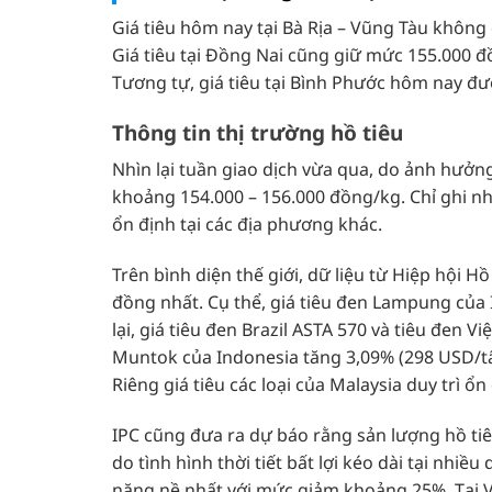
Giá tiêu hôm nay tại Bà Rịa – Vũng Tàu không
Giá tiêu tại Đồng Nai cũng giữ mức 155.000 đ
Tương tự, giá tiêu tại Bình Phước hôm nay đ
Thông tin thị trường hồ tiêu
Nhìn lại tuần giao dịch vừa qua, do ảnh hưởng 
khoảng 154.000 – 156.000 đồng/kg. Chỉ ghi n
ổn định tại các địa phương khác.
Trên bình diện thế giới, dữ liệu từ Hiệp hội H
đồng nhất. Cụ thể, giá tiêu đen Lampung củ
lại, giá tiêu đen Brazil ASTA 570 và tiêu đen V
Muntok của Indonesia tăng 3,09% (298 USD/tấn
Riêng giá tiêu các loại của Malaysia duy trì ổn
IPC cũng đưa ra dự báo rằng sản lượng hồ ti
do tình hình thời tiết bất lợi kéo dài tại nhi
nặng nề nhất với mức giảm khoảng 25%. Tại V