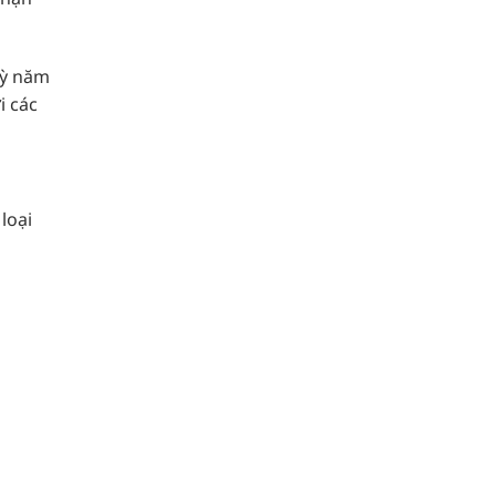
kỳ năm
i các
loại