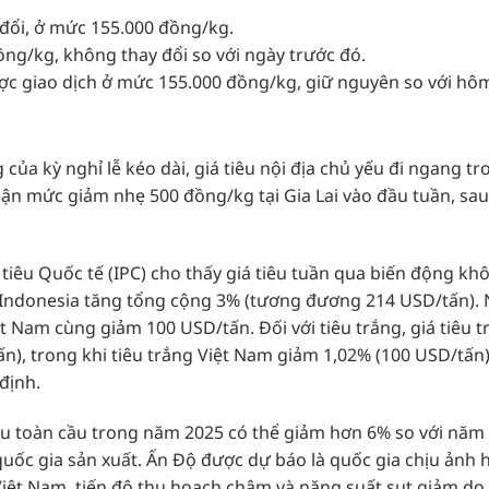
 đổi, ở mức 155.000 đồng/kg.
ồng/kg, không thay đổi so với ngày trước đó.
ược giao dịch ở mức 155.000 đồng/kg, giữ nguyên so với hô
của kỳ nghỉ lễ kéo dài, giá tiêu nội địa chủ yếu đi ngang tr
hận mức giảm nhẹ 500 đồng/kg tại Gia Lai vào đầu tuần, sa
ồ tiêu Quốc tế (IPC) cho thấy giá tiêu tuần qua biến động kh
a Indonesia tăng tổng cộng 3% (tương đương 214 USD/tấn).
iệt Nam cùng giảm 100 USD/tấn. Đối với tiêu trắng, giá tiêu 
), trong khi tiêu trắng Việt Nam giảm 1,02% (100 USD/tấn)
 định.
êu toàn cầu trong năm 2025 có thể giảm hơn 6% so với năm
ều quốc gia sản xuất. Ấn Độ được dự báo là quốc gia chịu ảnh
iệt Nam, tiến độ thu hoạch chậm và năng suất sụt giảm do