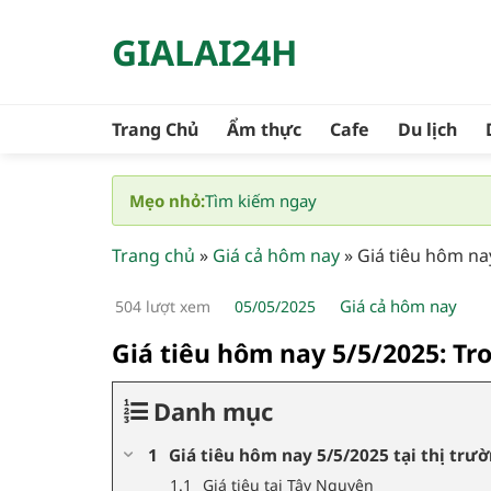
Bỏ
GIALAI24H
qua
nội
dung
Trang Chủ
Ẩm thực
Cafe
Du lịch
Mẹo nhỏ:
Tìm kiếm ngay
Trang chủ
»
Giá cả hôm nay
»
Giá tiêu hôm nay
Giá cả hôm nay
504 lượt xem
05/05/2025
Giá tiêu hôm nay 5/5/2025: Tro
Danh mục
Giá tiêu hôm nay 5/5/2025 tại thị trư
Giá tiêu tại Tây Nguyên