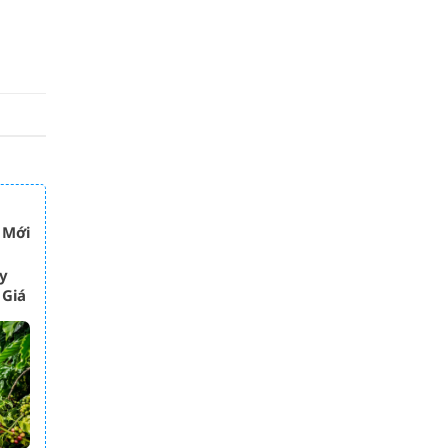
 Mới
y
 Giá
ia