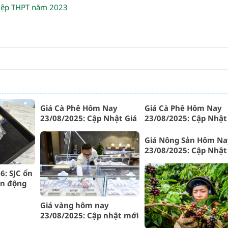
ghiệp THPT năm 2023
Giá Cà Phê Hôm Nay
Giá Cà Phê Hôm Nay
23/08/2025: Cập Nhật Giá
23/08/2025: Cập Nhật
Mới Nhất Tại Gia Lai và
Nhất Tại Gia Lai
Tây Nguyên
Giá Nông Sản Hôm Na
23/08/2025: Cập Nhật
Cà Phê Mới Nhất Tại G
Lai
6: SJC ổn
ến động
Giá vàng hôm nay
23/08/2025: Cập nhật mới
nhất từ SJC, thế giới