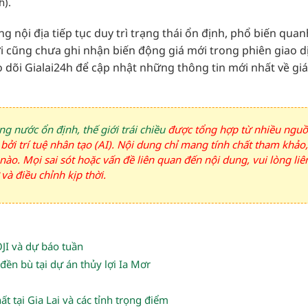
h).
ờng nội địa tiếp tục duy trì trạng thái ổn định, phổ biến qua
ới cũng chưa ghi nhận biến động giá mới trong phiên giao d
o dõi Gialai24h để cập nhật những thông tin mới nhất về giá
g nước ổn định, thế giới trái chiều
được tổng hợp từ nhiều ngu
 bởi trí tuệ nhân tạo (AI). Nội dung chỉ mang tính chất tham khảo,
nào. Mọi sai sót hoặc vấn đề liên quan đến nội dung, vui lòng liê
và điều chỉnh kịp thời.
JI và dự báo tuần
đền bù tại dự án thủy lợi Ia Mơr
 tại Gia Lai và các tỉnh trọng điểm