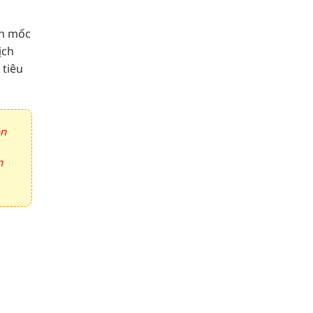
nh mốc
ịch
 tiêu
ồn
n