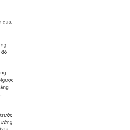
m qua.
ong
u đó
ông
 Ngược
trắng
.
 trước
 hưởng
 hạn