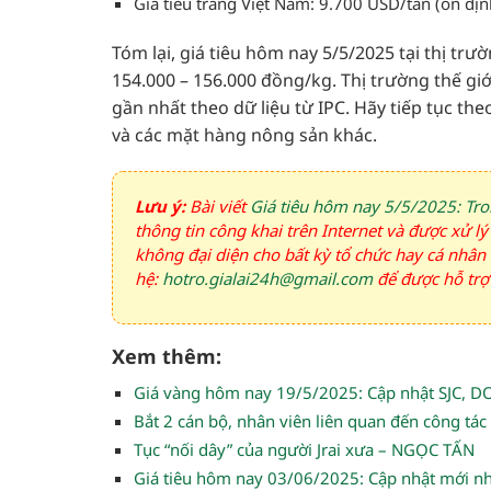
Giá tiêu trắng Việt Nam: 9.700 USD/tấn (ổn địn
Tóm lại, giá tiêu hôm nay 5/5/2025 tại thị trư
154.000 – 156.000 đồng/kg. Thị trường thế gi
gần nhất theo dữ liệu từ IPC. Hãy tiếp tục the
và các mặt hàng nông sản khác.
Lưu ý:
Bài viết
Giá tiêu hôm nay 5/5/2025: Tron
thông tin công khai trên Internet và được xử lý
không đại diện cho bất kỳ tổ chức hay cá nhân 
hệ:
hotro.gialai24h@gmail.com
để được hỗ trợ 
Xem thêm:
Giá vàng hôm nay 19/5/2025: Cập nhật SJC, DO
Bắt 2 cán bộ, nhân viên liên quan đến công tác 
Tục “nối dây” của người Jrai xưa – NGỌC TẤN
Giá tiêu hôm nay 03/06/2025: Cập nhật mới nhất