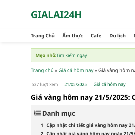
Bỏ
GIALAI24H
qua
nội
dung
Trang Chủ
Ẩm thực
Cafe
Du lịch
Mẹo nhỏ:
Tìm kiếm ngay
Trang chủ
»
Giá cả hôm nay
»
Giá vàng hôm na
Giá cả hôm nay
537 lượt xem
21/05/2025
Giá vàng hôm nay 21/5/2025: C
Danh mục
Cập nhật chi tiết giá vàng hôm nay 2
Cập nhật giá vàng hôm nay ngày 21/5/