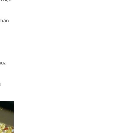
 bán
mua
u