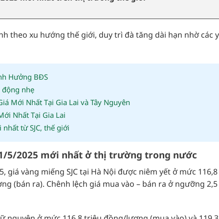
 theo xu hướng thế giới, duy trì đà tăng dài hạn nhờ các 
Ảnh Hưởng BĐS
n động nhẹ
á Mới Nhất Tại Gia Lai và Tây Nguyên
i Nhất Tại Gia Lai
hất từ SJC, thế giới
21/5/2025 mới nhất ở thị trường trong nước
5, giá vàng miếng SJC tại Hà Nội được niêm yết ở mức 116,8 
ng (bán ra). Chênh lệch giá mua vào – bán ra ở ngưỡng 2,5 
iữ nguyên ở mức 116,8 triệu đồng/lượng (mua vào) và 119,3