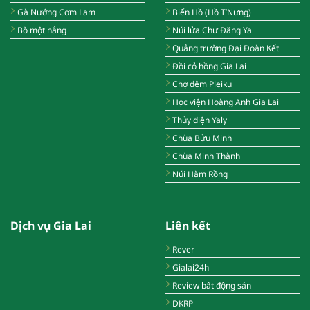
Gà Nướng Cơm Lam
Biển Hồ (Hồ T’Nưng)
Bò một nắng
Núi lửa Chư Đăng Ya
Quảng trường Đại Đoàn Kết
Đồi cỏ hồng Gia Lai
Chợ đêm Pleiku
Học viện Hoàng Anh Gia Lai
Thủy điện Yaly
Chùa Bửu Minh
Chùa Minh Thành
Núi Hàm Rồng
Dịch vụ Gia Lai
Liên kết
Rever
Gialai24h
Review bất động sản
DKRP