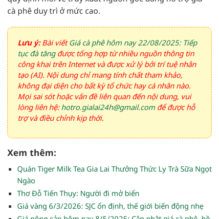
cà phê duy trì ở mức cao.
Lưu ý:
Bài viết
Giá cà phê hôm nay 22/08/2025: Tiếp
tục đà tăng
được tổng hợp từ nhiều nguồn thông tin
công khai trên Internet và được xử lý bởi trí tuệ nhân
tạo (AI). Nội dung chỉ mang tính chất tham khảo,
không đại diện cho bất kỳ tổ chức hay cá nhân nào.
Mọi sai sót hoặc vấn đề liên quan đến nội dung, vui
lòng liên hệ:
hotro.gialai24h@gmail.com
để được hỗ
trợ và điều chỉnh kịp thời.
Xem thêm:
Quán Tiger Milk Tea Gia Lai Thưởng Thức Ly Trà Sữa Ngọt
Ngào
Thơ Đỗ Tiến Thụy: Người đi mở biển
Giá vàng 6/3/2026: SJC ổn định, thế giới biến động nhẹ
Giá nông sản hôm nay 8/5/2025: Cập nhật giá cà phê, hồ