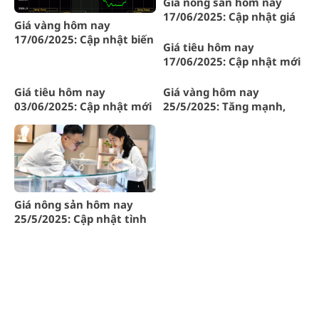
Giá nông sản hôm nay
17/06/2025: Cập nhật giá
Giá vàng hôm nay
cà phê mới nhất tại Gia Lai
17/06/2025: Cập nhật biến
và Tây Nguyên
Giá tiêu hôm nay
động mới nhất
17/06/2025: Cập nhật mới
nhất tại Gia Lai, toàn quốc
Giá tiêu hôm nay
Giá vàng hôm nay
03/06/2025: Cập nhật mới
25/5/2025: Tăng mạnh,
nhất tại Gia Lai và các tỉnh
Thủ tướng chỉ đạo nóng
trọng điểm
Giá nông sản hôm nay
25/5/2025: Cập nhật tình
hình thị trường Gia Lai