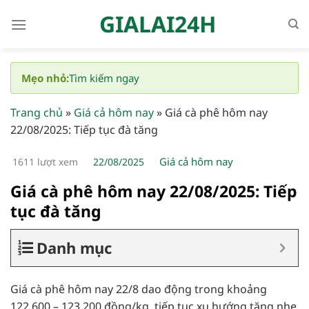
Bỏ
GIALAI24H
qua
nội
dung
Mẹo nhỏ:
Tìm kiếm ngay
Trang chủ
»
Giá cả hôm nay
»
Giá cà phê hôm nay
22/08/2025: Tiếp tục đà tăng
Giá cả hôm nay
1611 lượt xem
22/08/2025
Giá cà phê hôm nay 22/08/2025: Tiếp
tục đà tăng
Danh mục
Giá cà phê hôm nay 22/8 dao động trong khoảng
122.600 – 123.200 đồng/kg, tiếp tục xu hướng tăng nhẹ