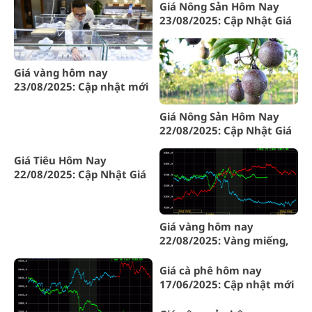
Tây Nguyên
Giá Nông Sản Hôm Nay
23/08/2025: Cập Nhật Giá
Cà Phê Mới Nhất Tại Gia
Lai
Giá vàng hôm nay
23/08/2025: Cập nhật mới
nhất từ SJC, thế giới
Giá Nông Sản Hôm Nay
22/08/2025: Cập Nhật Giá
Chanh Dây Tại Gia Lai và
Toàn Quốc
Giá Tiêu Hôm Nay
22/08/2025: Cập Nhật Giá
Tiêu Gia Lai Mới Nhất
Giá vàng hôm nay
22/08/2025: Vàng miếng,
vàng nhẫn đồng loạt tăng
mạnh
Giá cà phê hôm nay
17/06/2025: Cập nhật mới
nhất tại Gia Lai và Tây
Nguyên