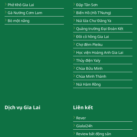
Phở Khô Gia Lai
Đập Tân Sơn
Gà Nướng Cơm Lam
Biển Hồ (Hồ T’Nưng)
Bò một nắng
Núi lửa Chư Đăng Ya
Quảng trường Đại Đoàn Kết
Đồi cỏ hồng Gia Lai
Chợ đêm Pleiku
Học viện Hoàng Anh Gia Lai
Thủy điện Yaly
Chùa Bửu Minh
Chùa Minh Thành
Núi Hàm Rồng
Dịch vụ Gia Lai
Liên kết
Rever
Gialai24h
Review bất động sản