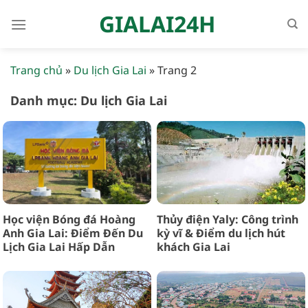
Bỏ
GIALAI24H
qua
nội
dung
Trang chủ
»
Du lịch Gia Lai
»
Trang 2
Danh mục:
Du lịch Gia Lai
Học viện Bóng đá Hoàng
Thủy điện Yaly: Công trình
Anh Gia Lai: Điểm Đến Du
kỳ vĩ & Điểm du lịch hút
Lịch Gia Lai Hấp Dẫn
khách Gia Lai