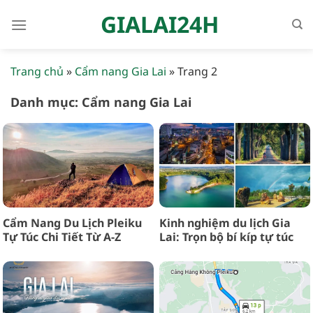
Bỏ
GIALAI24H
qua
nội
dung
Trang chủ
»
Cẩm nang Gia Lai
»
Trang 2
Danh mục:
Cẩm nang Gia Lai
Cẩm Nang Du Lịch Pleiku
Kinh nghiệm du lịch Gia
Tự Túc Chi Tiết Từ A-Z
Lai: Trọn bộ bí kíp tự túc