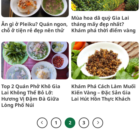
Mùa hoa dã quỳ Gia Lai
Ăn gì ở Pleiku? Quán ngon,
tháng mấy đẹp nhất?
chỗ ở tiện rẻ đẹp nên thử
Khám phá thời điểm vàng
Top 2 Quán Phở Khô Gia
Khám Phá Cách Làm Muối
Lai Không Thể Bỏ Lỡ:
Kiến Vàng – Đặc Sản Gia
Hương Vị Đậm Đà Giữa
Lai Hút Hồn Thực Khách
Lòng Phố Núi
1
2
3