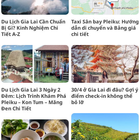
Du Lịch Gia Lai Cần Chuẩn
Taxi Sân bay Pleiku: Hướng
Bị Gì? Kinh Nghiệm Chi
dẫn di chuyển và Bảng giá
Tiết A-Z
chi tiết
Du Lịch Gia Lai 3 Ngày 2
30/4 ở Gia Lai đi đâu? Gợi ý
Đêm: Lịch Trình Khám Phá
điểm check-in không thể
Pleiku – Kon Tum – Măng
bỏ lỡ
Đen Chi Tiết