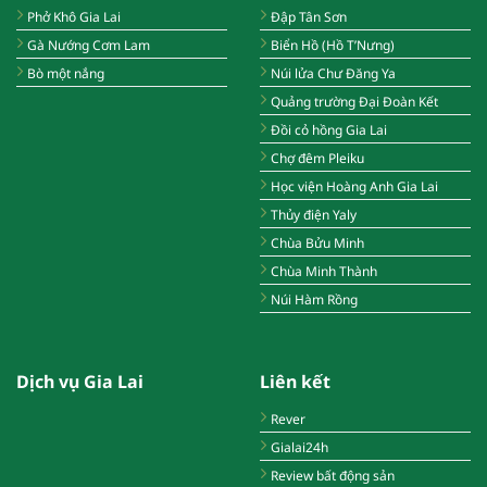
Phở Khô Gia Lai
Đập Tân Sơn
Gà Nướng Cơm Lam
Biển Hồ (Hồ T’Nưng)
Bò một nắng
Núi lửa Chư Đăng Ya
Quảng trường Đại Đoàn Kết
Đồi cỏ hồng Gia Lai
Chợ đêm Pleiku
Học viện Hoàng Anh Gia Lai
Thủy điện Yaly
Chùa Bửu Minh
Chùa Minh Thành
Núi Hàm Rồng
Dịch vụ Gia Lai
Liên kết
Rever
Gialai24h
Review bất động sản