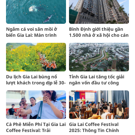
Ngắm cá voi săn mồi ở
Bình Định giới thiệu gần
biển Gia Lai: Màn trình
1.500 nhà ở xã hội cho cán
diễn ngoạn mục của “gã
bộ Gia Lai
khổng lồ”
Du lịch Gia Lai bùng nổ
Tỉnh Gia Lai tăng tốc giải
lượt khách trong dịp lễ 30-
ngân vốn đầu tư công
4 và 1-5
năm 2025
Cà Phê Miễn Phí Tại Gia Lai
Gia Lai Coffee Festival
Coffee Festival: Trải
2025: Thông Tin Chính