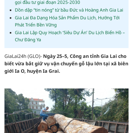
gọi đầu tư giai đoạn 2025-2030
Dồn dập “tin nóng” từ bầu Đức và Hoàng Anh Gia Lai
Gia Lai Đa Dạng Hóa Sản Phẩm Du Lịch, Hướng Tới
Phát Triển Bền Vững
Gia Lai Lập Quy Hoạch ‘Siêu Dự Án’ Du Lịch Biển Hồ –
Chư Đăng Ya
GiaLai24h (GLO)-
N
gày 25
–
5, Công an tỉnh Gia Lai
cho
biết
vừa bắt giữ vụ vận chuyển gỗ lậu lớn tại xã biên
giới Ia O, huyện Ia Grai.