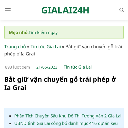
Bỏ
GIALAI24H
qua
nội
dung
Mẹo nhỏ:
Tìm kiếm ngay
Trang chủ
»
Tin tức Gia Lai
»
Bắt giữ vận chuyển gỗ trái
phép ở Ia Grai
Tin tức Gia Lai
893 lượt xem
21/06/2023
Bắt giữ vận chuyển gỗ trái phép ở
Ia Grai
Phân Tích Chuyên Sâu Khu Đô Thị Tường Vân 2 Gia Lai
UBND tỉnh Gia Lai công bố danh mục 416 dự án kêu