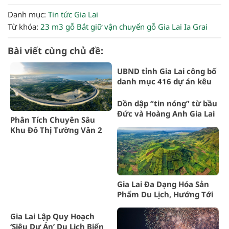
Danh mục:
Tin tức Gia Lai
Từ khóa:
23 m3 gỗ
Bắt giữ vận chuyển gỗ
Gia Lai
Ia Grai
Bài viết cùng chủ đề:
UBND tỉnh Gia Lai công bố
danh mục 416 dự án kêu
gọi đầu tư giai đoạn 2025-
2030
Dồn dập “tin nóng” từ bầu
Đức và Hoàng Anh Gia Lai
Phân Tích Chuyên Sâu
Khu Đô Thị Tường Vân 2
Gia Lai
Gia Lai Đa Dạng Hóa Sản
Phẩm Du Lịch, Hướng Tới
Phát Triển Bền Vững
Gia Lai Lập Quy Hoạch
‘Siêu Dự Án’ Du Lịch Biển