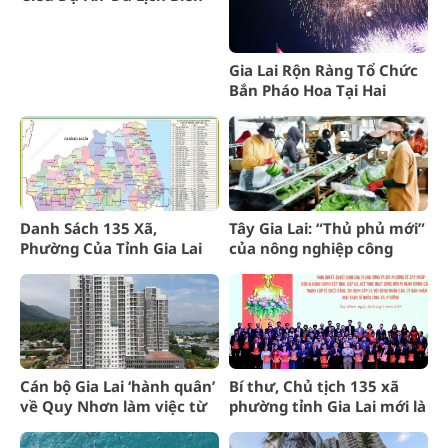
Hồ – Chư Đăng Ya
Gia Lai Rộn Ràng Tổ Chức
Bắn Pháo Hoa Tại Hai
Quảng Trường Lớn
Danh Sách 135 Xã,
Tây Gia Lai: “Thủ phủ mới”
Phường Của Tỉnh Gia Lai
của nông nghiệp công
Mới Nhất
nghệ cao
Cán bộ Gia Lai ‘hành quân’
Bí thư, Chủ tịch 135 xã
về Quy Nhơn làm việc từ
phường tỉnh Gia Lai mới là
1/7: Bình Định chuẩn bị
những ai?
nhà ở xã hội