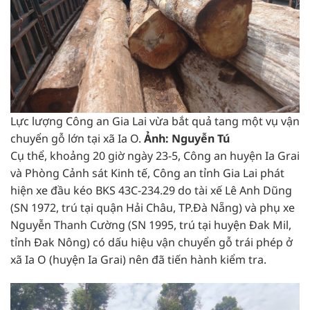
Lực lượng Công an Gia Lai vừa bắt quả tang một vụ vận
chuyển gỗ lớn tại xã Ia O.
Ảnh: Nguyễn Tú
Cụ thể, khoảng 20 giờ ngày 23-5, Công an huyện Ia Grai
và Phòng Cảnh sát Kinh tế, Công an tỉnh Gia Lai phát
hiện xe đầu kéo BKS 43C-234.29 do tài xế Lê Anh Dũng
(SN 1972, trú tại quận Hải Châu, TP.Đà Nẵng) và phụ xe
Nguyễn Thanh Cường (SN 1995, trú tại huyện Đak Mil,
tỉnh Đak Nông) có dấu hiệu vận chuyển gỗ trái phép ở
xã Ia O (huyện Ia Grai) nên đã tiến hành kiểm tra.